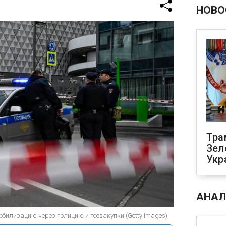
НОВО
Тра
Зел
Укр
АНАЛ
билизацию через полицию и госзакупки (Getty Images)