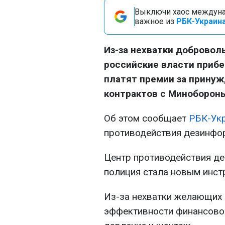
Выключи хаос междуна
важное из
РБК-Украина
Из-за нехватки добровол
российские власти приб
платят премии за прину
контрактов с Миноборон
Об этом сообщает
РБК-Ук
противодействия дезинфо
Центр противодействия де
полиция стала новым инст
Из-за нехватки желающих 
эффективности финансовой