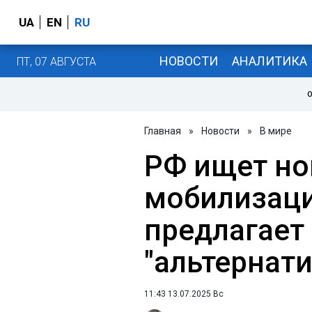
UA
EN
RU
НОВОСТИ
АНАЛИТИКА
ПТ, 07 АВГУСТА
О
Главная
»
Новости
»
В мире
РФ ищет но
мобилизаци
предлагае
"альтернати
11:43 13.07.2025 Вс