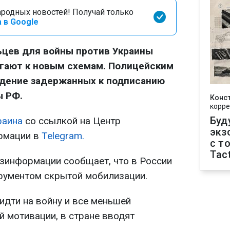
родных новостей! Получай только
 в Google
ьцев для войны против Украины
егают к новым схемам. Полицейским
ждение задержанных к подписанию
ы РФ.
Конс
корре
Буд
раина
со ссылкой на Центр
экз
рмации в
Telegram.
с т
Tact
зинформации сообщает, что в России
рументом скрытой мобилизации.
идти на войну и все меньшей
 мотивации, в стране вводят