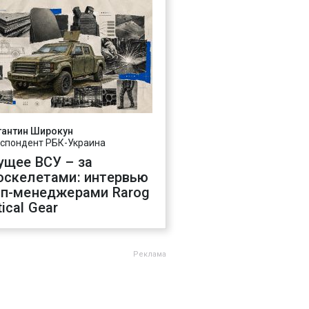
тантин Широкун
спондент РБК-Украина
ущее ВСУ – за
оскелетами: интервью
оп-менеджерами Rarog
ical Gear