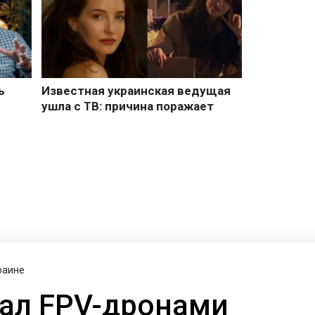
раине
вал FPV-дронами