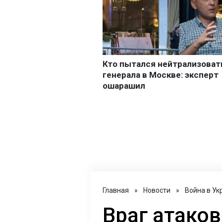
Главная
»
Новости
»
Война в Ук
Враг атако