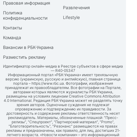
Правовая информация
Развлечения
Политика
Lifestyle
конфиденциальности
Контакты
Команда
Вакансии в РБК-Украина
Разместить рекламу
Идентификатор онлайн-медиа в Реестре субъектов в сфере медиа
— R40-05347
Информационный портал «РБК-Украина» имеет трехязычную
версию (украинскую, русскую и английскую), главная страница
портала –
https://www.rbc.ua
. Фотографии, изображения
принадлежат их правообладателям. Все фотографии на Портале,
авторами которых являются журналисты РБК-Украина,
размещены на условиях лицензии Creative Commons Attribution
4.0 International. Редакция РБК-Украина может не разделять точку
зрения авторов. Оценочные суждения не подлежат
опровержению и подтверждению их правдивости. За
достоверность и содержание рекламы ответственность несет
рекламодатель. Материалы, обозначенные плашкой: "Пресс-
релизы", "Спецпроект", "Партнерский материал", "Promo",
"Благотворительность", "Резонанс" размещаются на правах
рекламы и предназначены, как правило, для лиц, достигших 21-
летнего возраста. «Новости компании» – это информационный