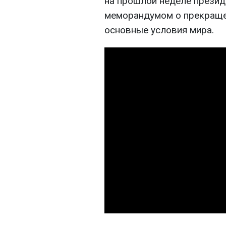
на прошлой неделе презид
меморандумом о прекращен
основные условия мира.