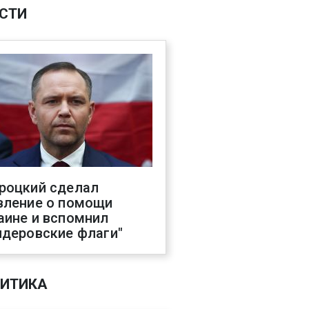
СТИ
роцкий сделал
вление о помощи
аине и вспомнил
ндеровские флаги"
ИТИКА