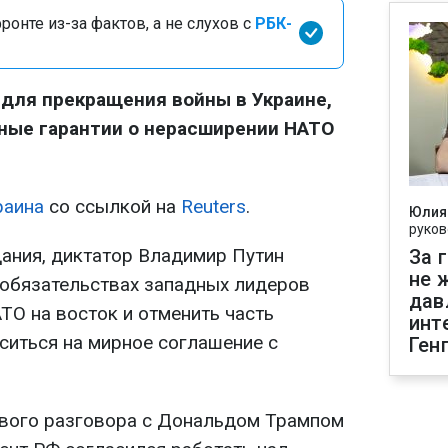
онте из-за фактов, а не слухов с
РБК-
для прекращения войны в Украине,
ные гарантии о нерасширении НАТО
раина
со ссылкой на
Reuters
.
Юлия
руков
ания, диктатор Владимир Путин
За 
не 
 обязательствах западных лидеров
дав
ТО на восток и отменить часть
инт
ситься на мирное соглашение с
Ген
ового разговора с Дональдом Трампом