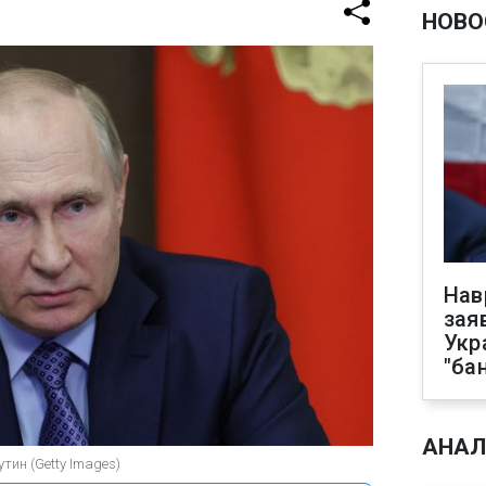
НОВО
Нав
зая
Укр
"ба
АНАЛ
тин (Getty Images)