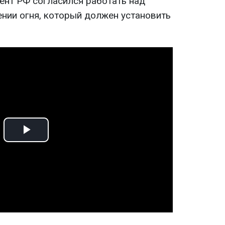
ент РФ согласился работать над
ии огня, который должен установить
Play
Video