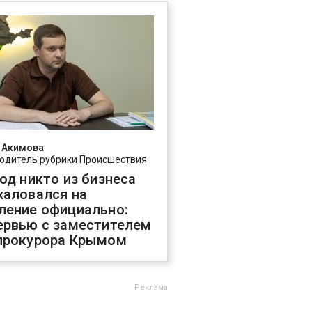
 Акимова
одитель рубрики Происшествия
год никто из бизнеса
жаловался на
ление официально:
ервью с заместителем
прокурора Крымом