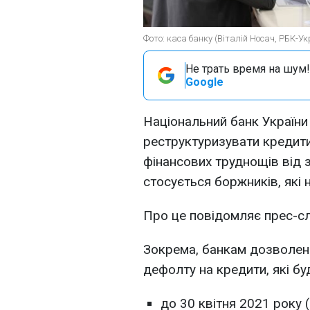
Фото: каса банку (Віталій Носач, РБК-Ук
Не трать время на шум!
Google
Національний банк Україн
реструктуризувати кредити
фінансових труднощів від 
стосується боржників, які
Про це повідомляє прес-с
Зокрема, банкам дозволен
дефолту на кредити, які бу
до 30 квітня 2021 року 