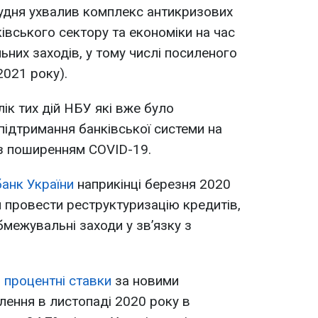
рудня ухвалив комплекс антикризових
івського сектору та економіки на час
их заходів, у тому числі посиленого
2021 року).
к тих дій НБУ які вже було
ідтримання банківської системи на
із поширенням COVID-19.
анк України
наприкінці березня 2020
 провести реструктуризацію кредитів,
бмежувальні заходи у зв’язку з
,
процентні ставки
за новими
лення в листопаді 2020 року в