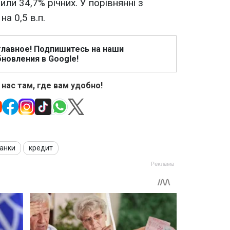
или 34,7% річних. У порівнянні з
а 0,5 в.п.
главное! Подпишитесь на наши
новления в Google!
 нас там, где вам удобно!
анки
кредит