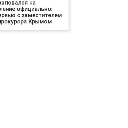
жаловался на
ление официально:
ервью с заместителем
прокурора Крымом