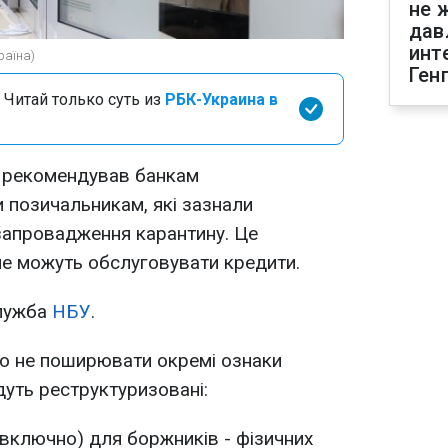
не 
дав
инт
раїна)
Ген
 Читай только суть из
РБК-Украина в
и рекомендував банкам
 позичальникам, які зазнали
запровадження карантину. Це
 не можуть обслуговувати кредити.
лужба
НБУ
.
о не поширювати окремі ознаки
дуть реструктуризовані:
(включно) для боржників - фізичних