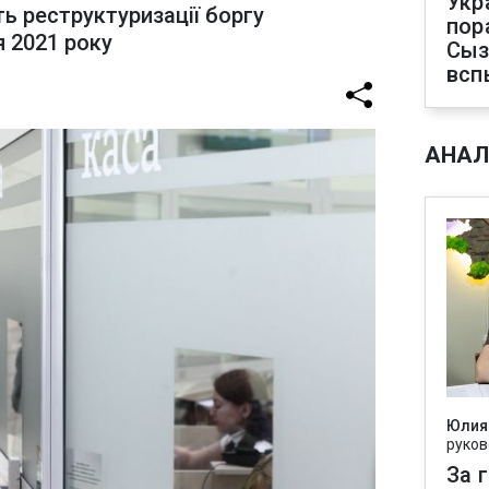
Укр
ь реструктуризації боргу
пор
 2021 року
Сыз
всп
АНАЛ
Юлия
руков
За 