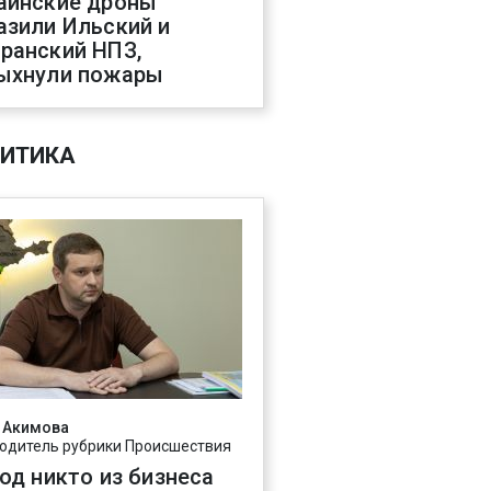
аинские дроны
азили Ильский и
ранский НПЗ,
ыхнули пожары
ИТИКА
 Акимова
одитель рубрики Происшествия
год никто из бизнеса