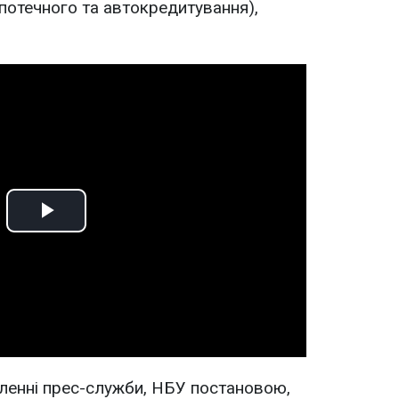
іпотечного та автокредитування),
Play
Video
ленні прес-служби, НБУ постановою,