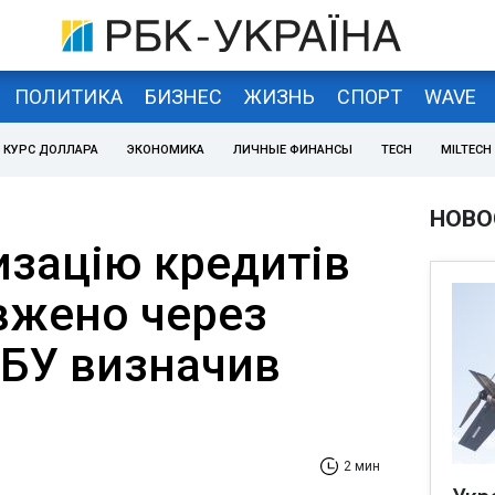
ПОЛИТИКА
БИЗНЕС
ЖИЗНЬ
СПОРТ
WAVE
КУРС ДОЛЛАРА
ЭКОНОМИКА
ЛИЧНЫЕ ФИНАНСЫ
TECH
MILTECH
НОВО
изацію кредитів
вжено через
НБУ визначив
2 мин