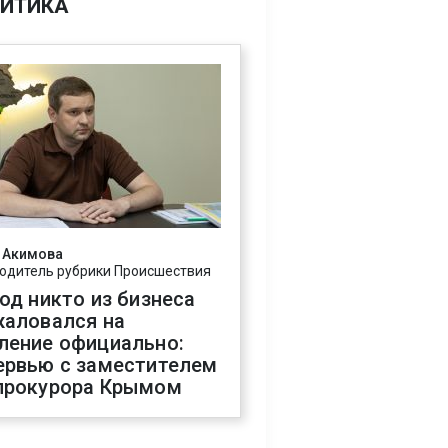
ИТИКА
 Акимова
одитель рубрики Происшествия
год никто из бизнеса
жаловался на
ление официально:
ервью с заместителем
прокурора Крымом