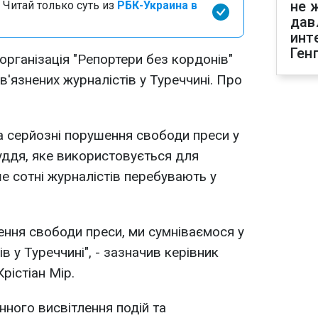
не 
 Читай только суть из
РБК-Украина в
дав
инт
Ген
рганізація "Репортери без кордонів"
'язнених журналістів у Туреччині. Про
на серйозні порушення свободи преси у
суддя, яке використовується для
е сотні журналістів перебувають у
ення свободи преси, ми сумніваємося у
в у Туреччині", - зазначив керівник
рістіан Мір.
нного висвітлення подій та