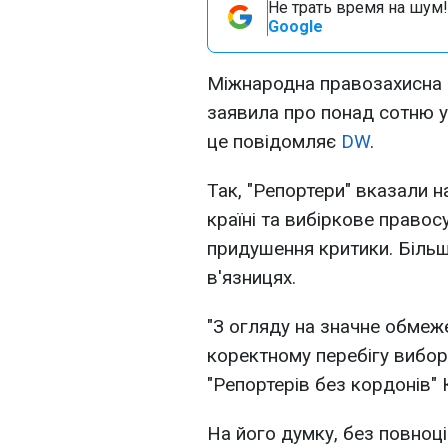
Не трать время на шум!
Google
Міжнародна правозахисна о
заявила про понад сотню ув
це повідомляє
DW
.
Так, "Репортери" вказали 
країні та вибіркове право
придушення критики. Більш
в'язницях.
"З огляду на значне обмеж
коректному перебігу виборі
"Репортерів без кордонів" К
На його думку, без повноці