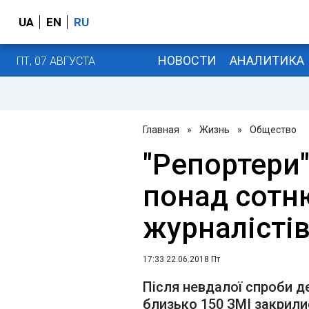
UA
EN
RU
НОВОСТИ
АНАЛИТИКА
ПТ, 07 АВГУСТА
Главная
»
Жизнь
»
Общество
"Репортери"
понад сотн
журналістів
17:33 22.06.2018 Пт
Після невдалої спроби д
близько 150 ЗМІ закрили