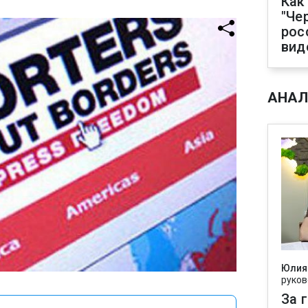
Как
"Че
рос
вид
АНАЛ
Юлия
руков
За 