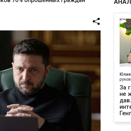
иков 70% опрошенных граждан
АНАЛ
Юлия
руков
За 
не 
дав
инт
Ген