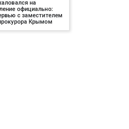
жаловался на
ление официально:
ервью с заместителем
прокурора Крымом