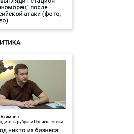
 выглядит стадион
рноморец" после
сийской атаки (фото,
ео)
ИТИКА
 Акимова
одитель рубрики Происшествия
год никто из бизнеса