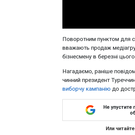
Поворотним пунктом для сит
вважають продаж медіагру
бізнесмену в березні цього
Нагадаємо, раніше повідом
чинний президент Туреччи
виборчу кампанію
до достр
Не упустите 
об
Или читайте