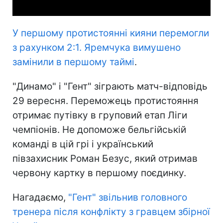
У першому протистоянні кияни перемогли
з рахунком 2:1. Яремчука вимушено
замінили в першому таймі
.
"Динамо" і "Гент" зіграють матч-відповідь
29 вересня. Переможець протистояння
отримає путівку в груповий етап Ліги
чемпіонів. Не допоможе бельгійській
команді в цій грі і український
півзахисник Роман Безус, який отримав
червону картку в першому поєдинку.
Нагадаємо,
"Гент" звільнив головного
тренера після конфлікту з гравцем збірної