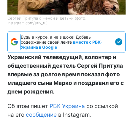
Сергей Притула с женой и детьми (фото:
instagram.com/siriy_ru)
Будь в курсе, а не в шоке! Добавь
содержание своей ленте
вместе с РБК-
Украина в Google
Украинский телеведущий, волонтер и
общественный деятель Сергей Притула
впервые за долгое время показал фото
младшего сына Марко и поздравил его с
днем рождения.
Об этом пишет
РБК-Украина
со ссылкой
на его
сообщение
в Instagram.