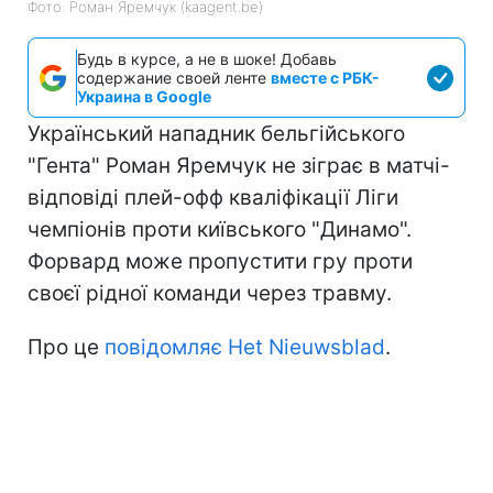
Фото: Роман Яремчук (kaagent.be)
Будь в курсе, а не в шоке! Добавь
содержание своей ленте
вместе с РБК-
Украина в Google
Український нападник бельгійського
"Гента" Роман Яремчук не зіграє в матчі-
відповіді плей-офф кваліфікації Ліги
чемпіонів проти київського "Динамо".
Форвард може пропустити гру проти
своєї рідної команди через травму.
Про це
повідомляє Het Nieuwsblad
.