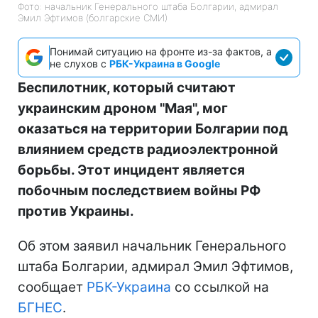
Фото: начальник Генерального штаба Болгарии, адмирал
Эмил Эфтимов (болгарские СМИ)
Понимай ситуацию на фронте из-за фактов, а
не слухов с
РБК-Украина в Google
Беспилотник, который считают
украинским дроном "Мая", мог
оказаться на территории Болгарии под
влиянием средств радиоэлектронной
борьбы. Этот инцидент является
побочным последствием войны РФ
против Украины.
Об этом заявил начальник Генерального
штаба Болгарии, адмирал Эмил Эфтимов,
сообщает
РБК-Украина
со ссылкой на
БГНЕС
.