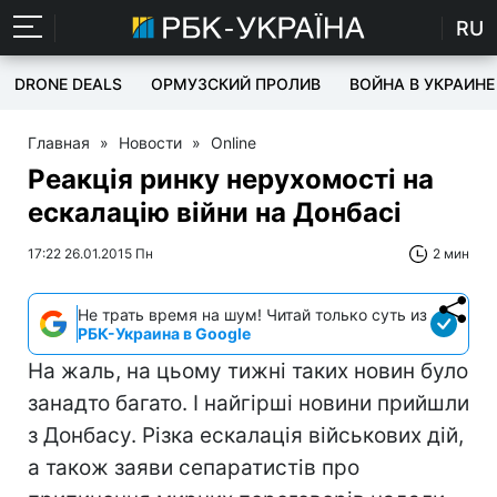
RU
DRONE DEALS
ОРМУЗСКИЙ ПРОЛИВ
ВОЙНА В УКРАИНЕ
Главная
»
Новости
»
Online
Реакція ринку нерухомості на
ескалацію війни на Донбасі
17:22 26.01.2015 Пн
2 мин
Не трать время на шум! Читай только суть из
РБК-Украина в Google
На жаль, на цьому тижні таких новин було
занадто багато. І найгірші новини прийшли
з Донбасу. Різка ескалація військових дій,
а також заяви сепаратистів про