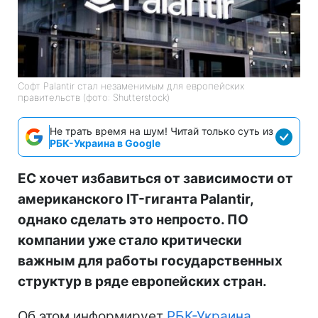
Софт Palantir стал незаменимым для европейских
правительств (фото: Shutterstock)
Не трать время на шум! Читай только суть из
РБК-Украина в Google
ЕС хочет избавиться от зависимости от
американского IT-гиганта Palantir,
однако сделать это непросто. ПО
компании уже стало критически
важным для работы государственных
структур в ряде европейских стран.
Об этом информирует
РБК-Украина
,