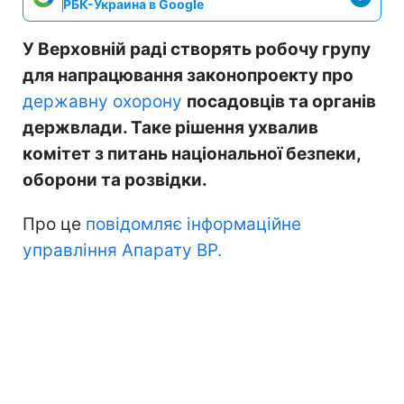
РБК-Украина в Google
У Верховній раді створять робочу групу
для напрацювання законопроекту про
державну охорону
посадовців та органів
держвлади. Таке рішення ухвалив
комітет з питань національної безпеки,
оборони та розвідки.
Про це
повідомляє інформаційне
управління Апарату ВР.