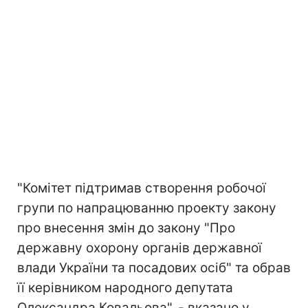
"Комітет підтримав створення робочої
групи по напрацюванню проекту закону
про внесення змін до закону "Про
державну охорону органів державної
влади України та посадових осіб" та обрав
її керівником народного депутата
Олександра Ковальова", - вказано у