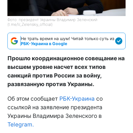
Фото: президент Украины Владимир Зеленский
(t.me/V_Zelenskiy_official)
Не трать время на шум! Читай только суть из
РБК-Украина в Google
Прошло координационное совещание на
высшем уровне насчет всех типов
санкций против России за войну,
развязанную против Украины.
Об этом сообщает
РБК-Украина
со
ссылкой на заявление президента
Украины Владимира Зеленского в
Telegram.