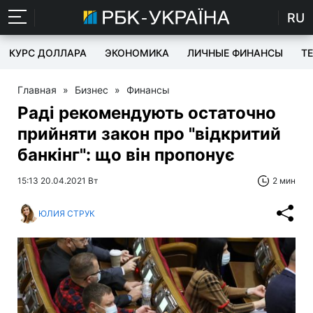
RU
КУРС ДОЛЛАРА
ЭКОНОМИКА
ЛИЧНЫЕ ФИНАНСЫ
T
Главная
»
Бизнес
»
Финансы
Раді рекомендують остаточно
прийняти закон про "відкритий
банкінг": що він пропонує
15:13 20.04.2021 Вт
2 мин
ЮЛИЯ СТРУК