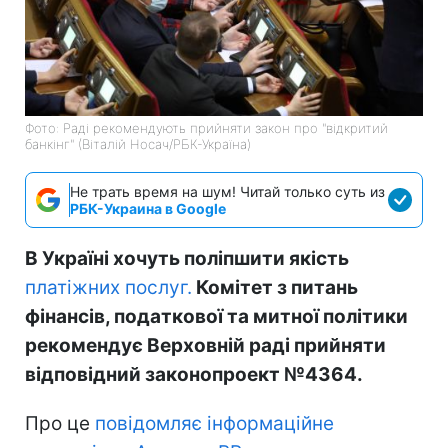
Фото: Раді рекомендують прийняти закон про "відкритий
банкінг" (Віталій Носач/РБК-Україна)
Не трать время на шум! Читай только суть из
РБК-Украина в Google
В Україні хочуть поліпшити якість
платіжних послуг.
Комітет з питань
фінансів, податкової та митної політики
рекомендує Верховній раді прийняти
відповідний законопроект №4364.
Про це
повідомляє інформаційне