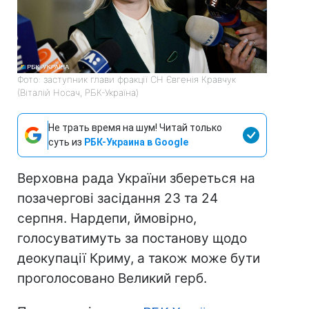
Фото: заступник глави фракції СН Євгенія Кравчук
(Віталій Носач, РБК-Україна)
Не трать время на шум! Читай только
суть из
РБК-Украина в Google
Верховна рада України збереться на
позачергові засідання 23 та 24
серпня. Нардепи, ймовірно,
голосуватимуть за постанову щодо
деокупації Криму, а також може бути
проголосовано Великий герб.