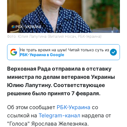
Фото: Юлия Лапутина (Виталий Носач, РБК-Украина)
Не трать время на шум! Читай только суть из
РБК-Украина в Google
Верховная Рада отправила в отставку
министра по делам ветеранов Украины
Юлию Лапутину. Соответствующее
решение было принято 7 февраля.
Об этом сообщает
РБК-Украина
со
ссылкой на
Telegram-канал
нардепа от
"Голоса" Ярослава Железняка.