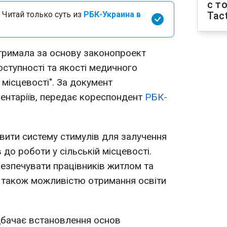
с т
 Читай только суть из
РБК-Украина в
Tact
тримала за основу законопроект
ступності та якості медичного
 місцевості". За документ
ентаріїв, передає кореспондент
РБК-
вити систему стимулів для залучення
 до роботи у сільській місцевості.
езпечувати працівників житлом та
 також можливістю отримання освіти
бачає встановлення основ