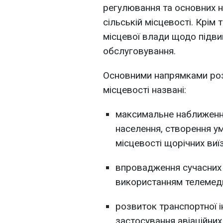
регулювання та основних н
сільській місцевості. Крі
місцевої влади щодо підв
обслуговування.
Основними напрямками розв
місцевості названі:
максимальне наближенн
населення, створення у
місцевості щорічних виї
впровадження сучасних т
використанням телемед
розвиток транспортної 
застосування авіаційних