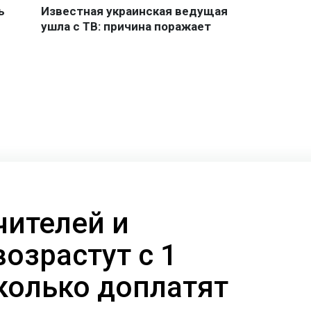
чителей и
озрастут с 1
сколько доплатят