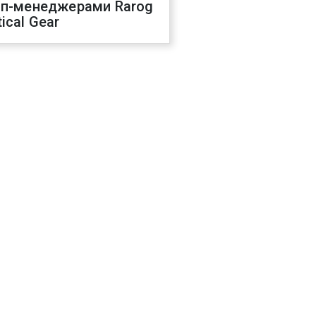
оп-менеджерами Rarog
ical Gear