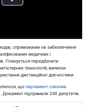
Play
Video
ходів, спрямованих на забезпечення
аліфікованих медичних і
ів. Планується передбачити
п'ютерних технологій; виписки
ристання дистанційної діагностики.
млялося, що
парламент схвалив
я
. Документ підтримали 240 депутатів.