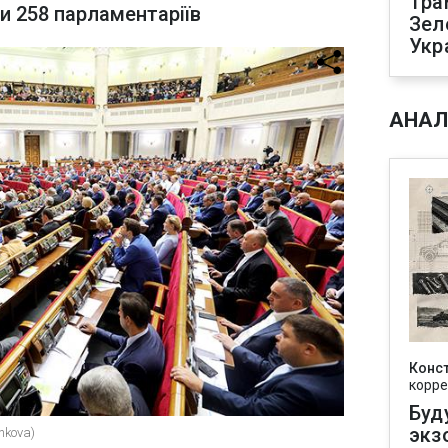
Тра
и 258 парламентаріїв
Зел
Укр
АНАЛ
Конс
корре
Буд
экз
nkova)