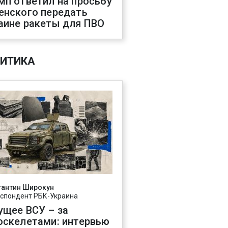
мп ответил на просьбу
енского передать
аине ракеты для ПВО
ИТИКА
тантин Широкун
спондент РБК-Украина
ущее ВСУ – за
оскелетами: интервью