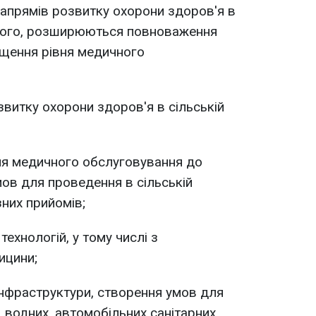
апрямів розвитку охорони здоров'я в
м того, розширюються повноваження
ищення рівня медичного
итку охорони здоров'я в сільській
я медичного обслуговування до
мов для проведення в сільській
зних прийомів;
ехнологій, у тому числі з
ицини;
інфраструктури, створення умов для
, водних, автомобільних санітарних