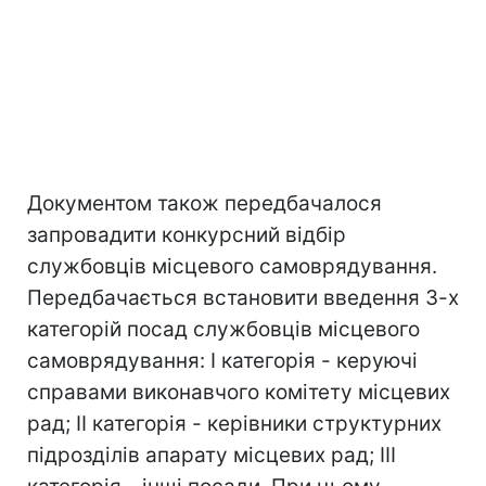
Документом також передбачалося
запровадити конкурсний відбір
службовців місцевого самоврядування.
Передбачається встановити введення 3-х
категорій посад службовців місцевого
самоврядування: I категорія - керуючі
справами виконавчого комітету місцевих
рад; II категорія - керівники структурних
підрозділів апарату місцевих рад; III