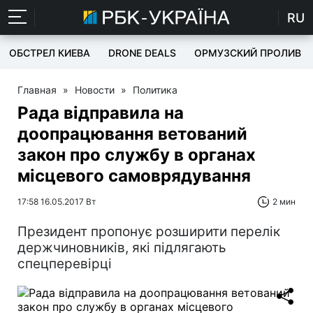
RU
ОБСТРЕЛ КИЕВА
DRONE DEALS
ОРМУЗСКИЙ ПРОЛИВ
Главная
»
Новости
»
Политика
Рада відправила на
доопрацювання ветований
закон про службу в органах
місцевого самоврядування
17:58 16.05.2017 Вт
2 мин
Президент пропонує розширити перелік
держчиновників, які підлягають
спецперевірці