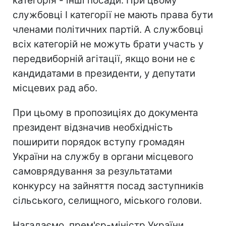
категорія - інші посади. При цьому
службовці I категорії не мають права бути
членами політичних партій. А службовці
всіх категорій не можуть брати участь у
передвиборній агітації, якщо вони не є
кандидатами в президенти, у депутати
місцевих рад або.
При цьому в пропозиціях до документа
президент відзначив необхідність
поширити порядок вступу громадян
України на службу в органи місцевого
самоврядування за результатами
конкурсу на зайняття посад заступників
сільського, селищного, міського голови.
Нагадаємо, прем'єр-міністр України