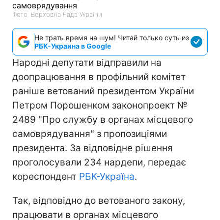
Фото: Верховна Рада України
Не трать время на шум! Читай только суть из
РБК-Украина в Google
Народні депутати відправили на
доопрацювання в профільний комітет
раніше ветований президентом України
Петром Порошенком законопроект №
2489 "Про службу в органах місцевого
самоврядування" з пропозиціями
президента. За відповідне рішення
проголосували 234 нардепи, передає
кореспондент
РБК-Україна
.
Так, відповідно до ветованого закону,
працювати в органах місцевого