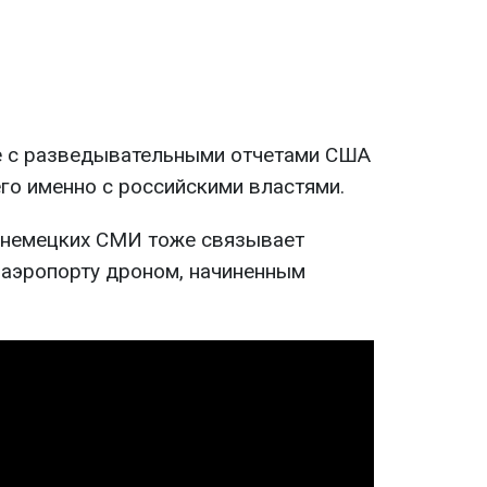
е с разведывательными отчетами США
го именно с российскими властями.
д немецких СМИ тоже связывает
аэропорту дроном, начиненным