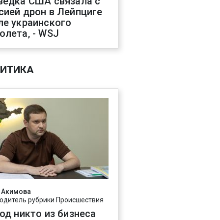
ведка США связала с
сией дрон в Лейпциге
ле украинского
олета, - WSJ
ИТИКА
 Акимова
одитель рубрики Происшествия
год никто из бизнеса