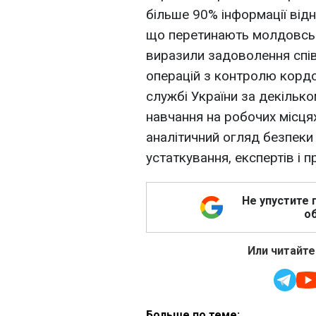
більше 90% інформації відн
що перетинають молдовськ
виразили задоволення спів
операцій з контролю кордо
службі України за декільк
навчання на робочих місцях
аналітичний огляд безпеки 
устаткування, експертів і 
Не упустите 
об
Или читайте
Больше по теме: