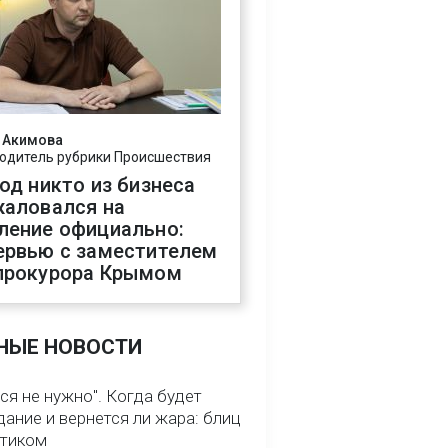
 Акимова
одитель рубрики Происшествия
год никто из бизнеса
жаловался на
ление официально:
ервью с заместителем
прокурора Крымом
НЫЕ НОВОСТИ
ся не нужно". Когда будет
ание и вернется ли жара: блиц
птиком