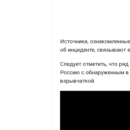
Источники, ознакомленны
об инциденте, связывают е
Следует отметить, что ря
Россию с обнаруженным в 
взрывчаткой.