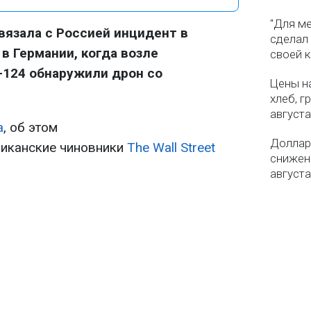
"Для ме
вязала с Россией инцидент в
сделал
в Германии, когда возле
своей 
-124 обнаружили дрон со
Цены на
хлеб, г
августа
а
, об этом
Доллар 
иканские чиновники
The Wall Street
снижен
августа