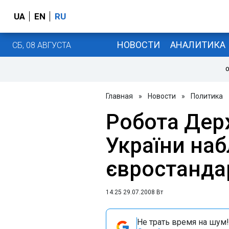
UA
EN
RU
НОВОСТИ
АНАЛИТИКА
СБ, 08 АВГУСТА
О
Главная
»
Новости
»
Политика
Робота Де
України на
євростандар
14:25 29.07.2008 Вт
Не трать время на шум!