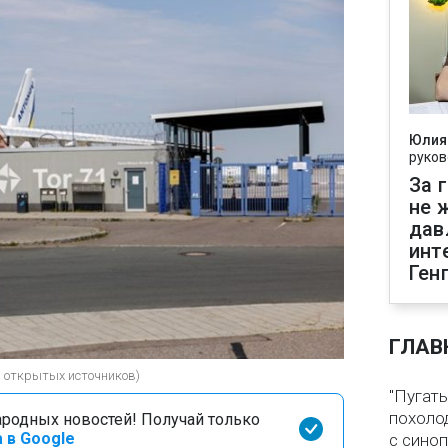
Юлия
руков
За 
не 
дав
инт
Ген
ГЛАВ
из открытых источников)
"Пугать
похолод
родных новостей! Получай только
 в Google
с сино