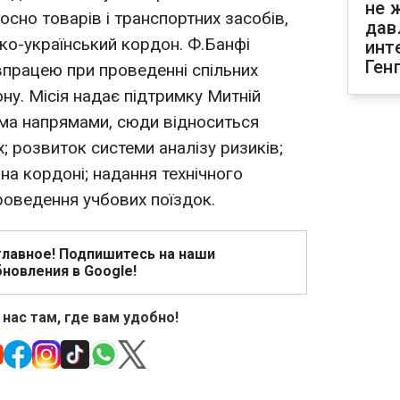
не 
осно товарів і транспортних засобів,
дав
о-український кордон. Ф.Банфі
инт
Ген
працею при проведенні спільних
ну. Місія надає підтримку Митній
ома напрямами, сюди відноситься
; розвиток системи аналізу ризиків;
на кордоні; надання технічного
проведення учбових поїздок.
главное! Подпишитесь на наши
новления в Google!
 нас там, где вам удобно!