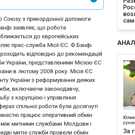
Раз
Рос
воз
го Союзу з прикордонної допомоги
сам
Банфі заявляє, що робота
ближається до європейських
АНАЛ
ляє прес-служба Місії ЄС. Ф.Банфі
проходить відповідно до рекомендацій
и України, представленими Місією ЄС
аїни в лютому 2008 року. Місія ЄС
нту України з реформування деяких
ужби, включаючи законодавчу,
ьбу з корупцією і управління
ферах спільної роботи були досягнуті
 повністю працює оперативний обмін
Юлия
 між митними службами Молдови і
руков
За 
обидві митні служби провели обмін