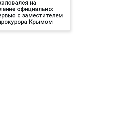
жаловался на
ление официально:
ервью с заместителем
прокурора Крымом