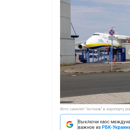
Фото: самолет "Антонов" в аэропорту (
Выключи хаос междуна
важное из
РБК-Украина