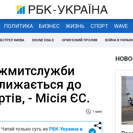
ПОЛИТИКА
БИЗНЕС
ЖИЗНЬ
СПОРТ
WAVE
БСТРЕЛ КИЕВА
DRONE DEALS
ОРМУЗСКИЙ ПРОЛИВ
ВОЙНА В УКРАИ
НОВО
ржмитслужби
ближається до
тів, - Місія ЄС.
1 мин
 Читай только суть из
РБК-Украина в