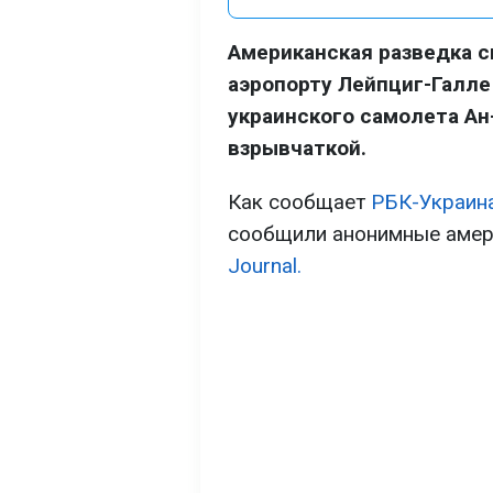
Американская разведка с
аэропорту Лейпциг-Галле 
украинского самолета Ан
взрывчаткой.
Как сообщает
РБК-Украин
сообщили анонимные амер
Journal.