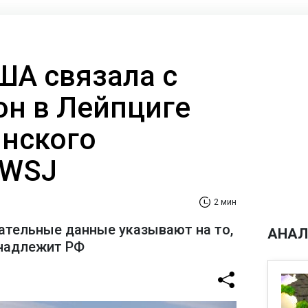
ША связала с
он в Лейпциге
инского
 WSJ
2 мин
тельные данные указывают на то,
АНАЛ
инадлежит РФ