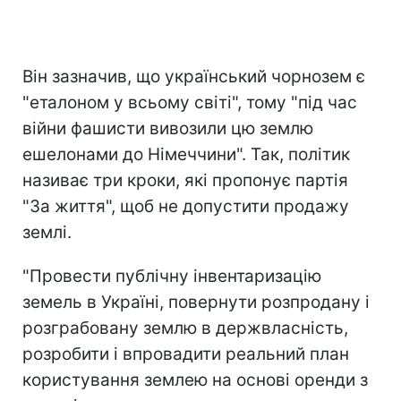
Він зазначив, що український чорнозем є
"еталоном у всьому світі", тому "під час
війни фашисти вивозили цю землю
ешелонами до Німеччини". Так, політик
називає три кроки, які пропонує партія
"За життя", щоб не допустити продажу
землі.
"Провести публічну інвентаризацію
земель в Україні, повернути розпродану і
розграбовану землю в держвласність,
розробити і впровадити реальний план
користування землею на основі оренди з