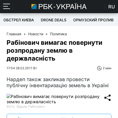
RU
ОБСТРЕЛ КИЕВА
DRONE DEALS
ОРМУЗСКИЙ ПРОЛИВ
Главная
»
Новости
»
Политика
Рабінович вимагає повернути
розпродану землю в
держвласність
17:04 28.02.2017 Вт
2 мин
Нардеп також закликав провести
публічну інвентаризацію земель в Україні
Фото: Вадим Рабінович