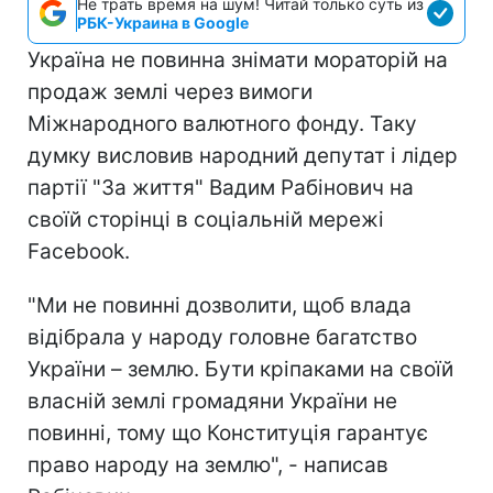
Не трать время на шум! Читай только суть из
РБК-Украина в Google
Україна не повинна знімати мораторій на
продаж землі через вимоги
Міжнародного валютного фонду. Таку
думку висловив народний депутат і лідер
партії "За життя" Вадим Рабінович на
своїй сторінці в соціальній мережі
Facebook.
"Ми не повинні дозволити, щоб влада
відібрала у народу головне багатство
України – землю. Бути кріпаками на своїй
власній землі громадяни України не
повинні, тому що Конституція гарантує
право народу на землю", - написав