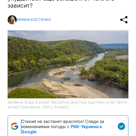
зависит?
ИРИНА КОСТЕНКО
Уровень воды в реках бассейна Днестра ощутимо упал (фото
иллюстративное: Getty Images)
Стихия не застанет врасплох! Следи за
изменениями погоды с
РБК-Украина в
Google