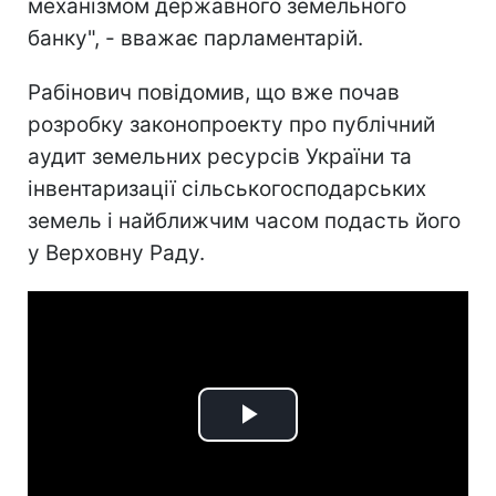
механізмом державного земельного
банку", - вважає парламентарій.
Рабінович повідомив, що вже почав
розробку законопроекту про публічний
аудит земельних ресурсів України та
інвентаризації сільськогосподарських
земель і найближчим часом подасть його
у Верховну Раду.
Play
Video