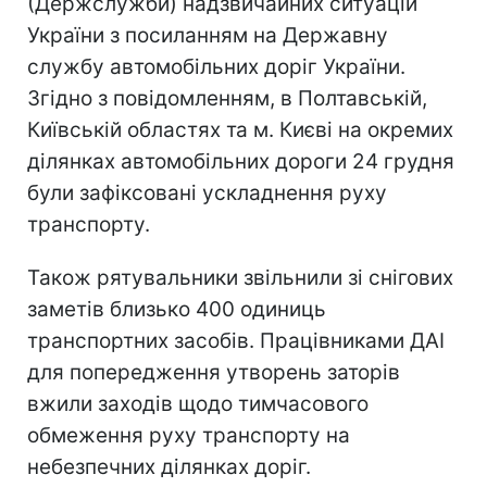
(Держслужби) надзвичайних ситуацій
України з посиланням на Державну
службу автомобільних доріг України.
Згідно з повідомленням, в Полтавській,
Київській областях та м. Києві на окремих
ділянках автомобільних дороги 24 грудня
були зафіксовані ускладнення руху
транспорту.
Також рятувальники звільнили зі снігових
заметів близько 400 одиниць
транспортних засобів. Працівниками ДАІ
для попередження утворень заторів
вжили заходів щодо тимчасового
обмеження руху транспорту на
небезпечних ділянках доріг.