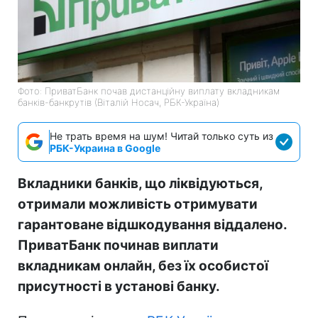
Фото: ПриватБанк почав дистанційну виплату вкладникам
банків-банкрутів (Віталій Носач, РБК-Україна)
Не трать время на шум! Читай только суть из
РБК-Украина в Google
Вкладники банків, що ліквідуються,
отримали можливість отримувати
гарантоване відшкодування віддалено.
ПриватБанк починав виплати
вкладникам онлайн, без їх особистої
присутності в установі банку.