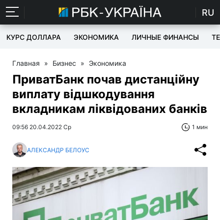
RU
КУРС ДОЛЛАРА
ЭКОНОМИКА
ЛИЧНЫЕ ФИНАНСЫ
T
Главная
»
Бизнес
»
Экономика
ПриватБанк почав дистанційну
виплату відшкодування
вкладникам ліквідованих банків
09:56 20.04.2022 Ср
1 мин
АЛЕКСАНДР БЕЛОУС