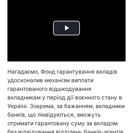
Play
Video
Нагадаємо, Фонд гарантування вкладів
удосконалив механізм виплати
гарантованого відшкодування
вкладникам у період дії воєнного стану в
Україні. Зокрема, за бажанням, вкладники
банків, що ліквідуються, зможуть
отримати гарантовану суму за вкладом
без відвідування відділень банків-агентів