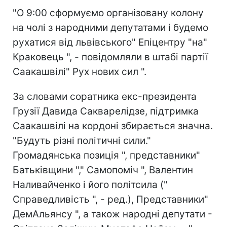
"О 9:00 сформуємо організовану колону
на чолі з народними депутатами і будемо
рухатися від львівського" Епіцентру "на"
Краковець ", - повідомляли в штабі партії
Саакашвілі" Рух нових сил ".
За словами соратника екс-президента
Грузії Давида Сакварелідзе, підтримка
Саакашвілі на кордоні збирається значна.
"Будуть різні політичні сили."
Громадянська позиція ", представники"
Батьківщини "," Самопоміч ", Валентин
Наливайченко і його політсила ("
Справедливість ", - ред.), Представники"
ДемАльянсу ", а також народні депутати -