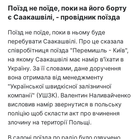
Поїзд не поїде, поки на його борту
є Саакашвілі, - провідник поїзда
Поїзд не поїде, поки в ньому буде
перебувати Саакашвілі. Про це сказала
співробітниця поїзда "Перемишль - Київ",
на якому Саакашвілі має намір в'їхати в
Україну. За її словами, дане доручення
вона отримала від менеджменту
"Української швидкісної залізничної
компанії" (УШЗК). Валентин Наливайченко
висловив намір звернутися в польську
поліцію щоб скласти акт про вчинення
злочину на території Польщі.
В салоні поїзда по радіо було озвучено