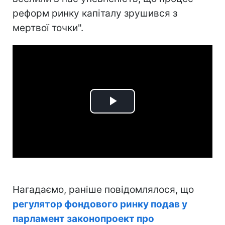
реформ ринку капіталу зрушився з
мертвої точки".
Play
Video
Нагадаємо, раніше повідомлялося, що
регулятор фондового ринку подав у
парламент законопроект про