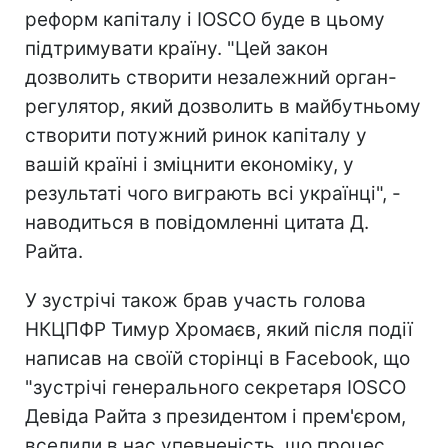
реформ капіталу і IOSCO буде в цьому
підтримувати країну. "Цей закон
дозволить створити незалежний орган-
регулятор, який дозволить в майбутньому
створити потужний ринок капіталу у
вашій країні і зміцнити економіку, у
результаті чого виграють всі українці", -
наводиться в повідомленні цитата Д.
Райта.
У зустрічі також брав участь голова
НКЦПФР Тимур Хромаєв, який після події
написав на своїй сторінці в Facebook, що
"зустрічі генерального секретаря IOSCO
Девіда Райта з президентом і прем'єром,
вселили в нас упевненість, що процес