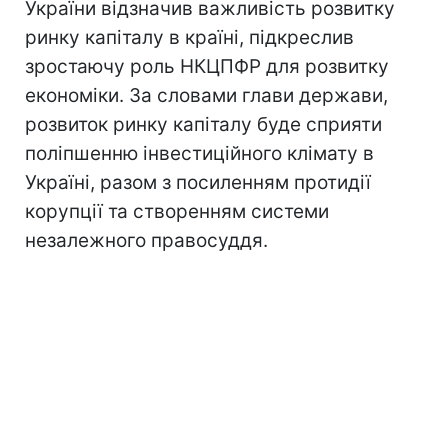
України відзначив важливість розвитку
ринку капіталу в країні, підкреслив
зростаючу роль НКЦПФР для розвитку
економіки. За словами глави держави,
розвиток ринку капіталу буде сприяти
поліпшенню інвестиційного клімату в
Україні, разом з посиленням протидії
корупції та створенням системи
незалежного правосуддя.