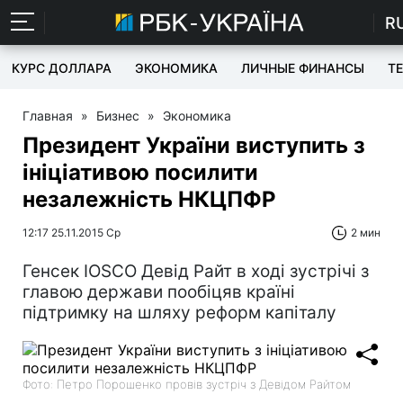
R
КУРС ДОЛЛАРА
ЭКОНОМИКА
ЛИЧНЫЕ ФИНАНСЫ
T
Главная
»
Бизнес
»
Экономика
Президент України виступить з
ініціативою посилити
незалежність НКЦПФР
12:17 25.11.2015 Ср
2 мин
Генсек IOSCO Девід Райт в ході зустрічі з
главою держави пообіцяв країні
підтримку на шляху реформ капіталу
Фото: Петро Порошенко провів зустріч з Девідом Райтом