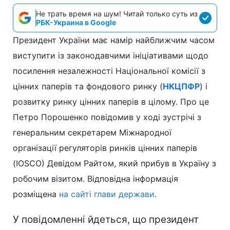
Не трать время на шум! Читай только суть из
РБК-Украина в Google
Президент України має намір найближчим часом
виступити із законодавчими ініціативами щодо
посилення незалежності Національної комісії з
цінних паперів та фондового ринку (
НКЦПФР
) і
розвитку ринку цінних паперів в цілому. Про це
Петро Порошенко повідомив у ході зустрічі з
генеральним секретарем Міжнародної
організації регуляторів ринків цінних паперів
(IOSCO) Девідом Райтом, який прибув в Україну з
робочим візитом. Відповідна інформація
розміщена
на сайті глави держави
.
У повідомленні йдеться, що президент