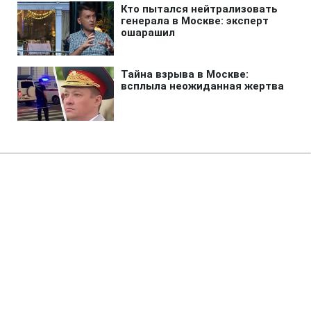
Главная
»
Жизнь
»
Деньги
Переплата по налогам: можно
ли вернуть лишние средства на
свой счет
21:20 06.08.2026 Чт
2 мин
Налоговая рассматривает заявление о