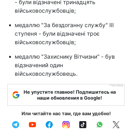
- були відзначені тринадцять
військовослужбовців;
медаллю "За бездоганну службу" ІІІ
ступеня - були відзначені троє
військовослужбовців;
медаллю "Захиснику Вітчизни" - був
відзначений один
військовослужбовець.
Не упустите главное! Подпишитесь на
наши обновления в Google!
Или читайте нас там, где вам удобно!