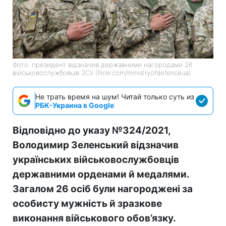
Фото: президент відзначив державними нагородами 26
військовослужбовців ЗСУ (flickr.com/ministryofdefenceua)
Не трать время на шум! Читай только суть из
РБК-Украина в Google
Відповідно до указу №324/2021,
Володимир Зеленський відзначив
українських військовослужбовців
державними орденами й медалями.
Загалом 26 осіб були нагороджені за
особисту мужність й зразкове
виконання військового обов’язку.