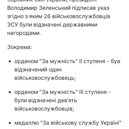
Володимир Зеленський підписав указ
згідно з яким 26 військовослужбовців
ЗСУ були відзначені державними
нагородами.
Зокрема:
орденом "За мужність" ІІ ступеня - був
відзначений один
військовослужбовець;
орденом "За мужність" ІІІ ступеня -
були відзначені дев’ять
військовослужбовців;
медаллю "За військову службу Україні"