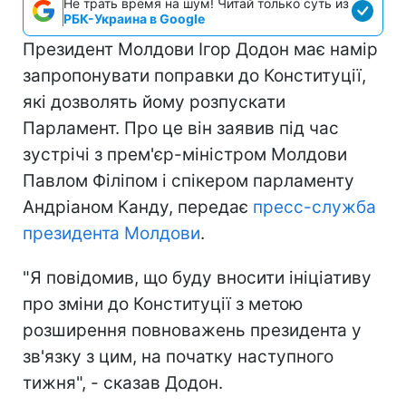
Не трать время на шум! Читай только суть из
РБК-Украина в Google
Президент Молдови Ігор Додон має намір
запропонувати поправки до Конституції,
які дозволять йому розпускати
Парламент. Про це він заявив під час
зустрічі з прем'єр-міністром Молдови
Павлом Філіпом і спікером парламенту
Андріаном Канду, передає
пресс-служба
президента Молдови
.
"Я повідомив, що буду вносити ініціативу
про зміни до Конституції з метою
розширення повноважень президента у
зв'язку з цим, на початку наступного
тижня", - сказав Додон.