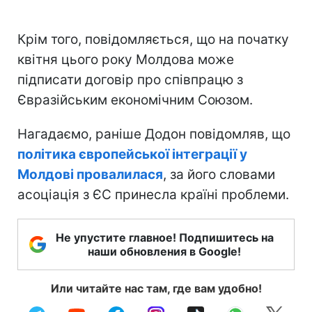
Крім того, повідомляється, що на початку
квітня цього року Молдова може
підписати договір про співпрацю з
Євразійським економічним Союзом.
Нагадаємо, раніше Додон повідомляв, що
політика європейської інтеграції у
Молдові провалилася
, за його словами
асоціація з ЄС принесла країні проблеми.
Не упустите главное! Подпишитесь на
наши обновления в Google!
Или читайте нас там, где вам удобно!