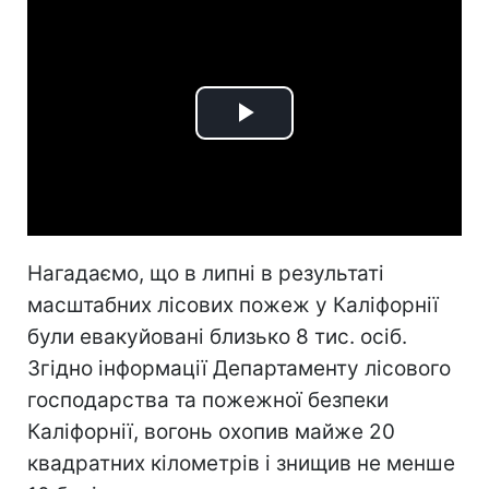
Play
Video
Нагадаємо, що в липні в результаті
масштабних лісових пожеж у Каліфорнії
були евакуйовані близько 8 тис. осіб.
Згідно інформації Департаменту лісового
господарства та пожежної безпеки
Каліфорнії, вогонь охопив майже 20
квадратних кілометрів і знищив не менше