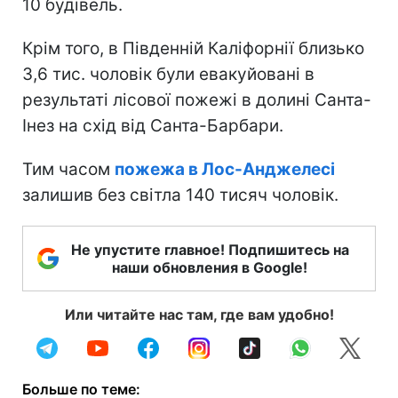
10 будівель.
Крім того, в Південній Каліфорнії близько
3,6 тис. чоловік були евакуйовані в
результаті лісової пожежі в долині Санта-
Інез на схід від Санта-Барбари.
Тим часом
пожежа в Лос-Анджелесі
залишив без світла 140 тисяч чоловік.
Не упустите главное! Подпишитесь на
наши обновления в Google!
Или читайте нас там, где вам удобно!
Больше по теме: