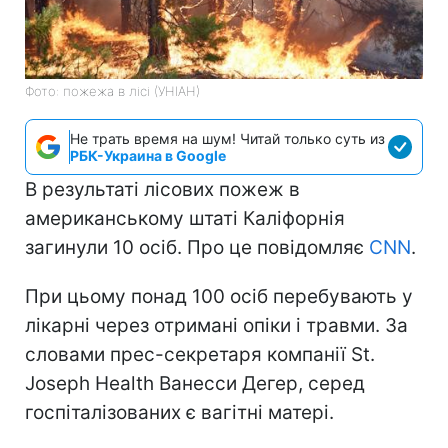
Фото: пожежа в лісі (УНІАН)
Не трать время на шум! Читай только суть из
РБК-Украина в Google
В результаті лісових пожеж в
американському штаті Каліфорнія
загинули 10 осіб. Про це повідомляє
CNN
.
При цьому понад 100 осіб перебувають у
лікарні через отримані опіки і травми. За
словами прес-секретаря компанії St.
Joseph Health Ванесси Дегер, серед
госпіталізованих є вагітні матері.