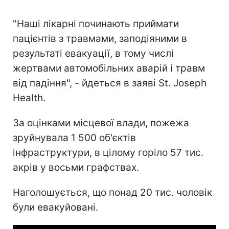
"Наші лікарні починають приймати
пацієнтів з травмами, заподіяними в
результаті евакуації, в тому числі
жертвами автомобільних аварій і травм
від падіння", - йдеться в заяві St. Joseph
Health.
За оцінками місцевої влади, пожежа
зруйнувала 1 500 об'єктів
інфраструктури, в цілому горіло 57 тис.
акрів у восьми графствах.
Наголошується, що понад 20 тис. чоловік
були евакуйовані.