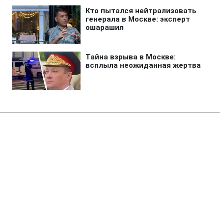
Главная
»
Бизнес
"Флэш" предупредил бизнес об
анонимных письмах бизнеса с
угрозами атак "Шахедов"
23:48 06.08.2026 Чт
1 мин
Злоумышленники выдают себя за тех, кто