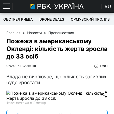
RU
ОБСТРЕЛ КИЕВА
DRONE DEALS
ОРМУЗСКИЙ ПРОЛИВ
Главная
»
Новости
»
Происшествия
Пожежа в американському
Окленді: кількість жертв зросла
до 33 осіб
06:24 05.12.2016 Пн
1 мин
Влада не виключає, що кількість загиблих
буде зростати
Фото: пожежа в Окленді