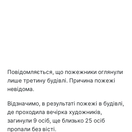
Повідомляється, що пожежники оглянули
лише третину будівлі. Причина пожежі
невідома.
Відзначимо, в результаті пожежі в будівлі,
де проходила вечірка художників,
загинули 9 осіб, ще близько 25 осіб
пропали без вісті.