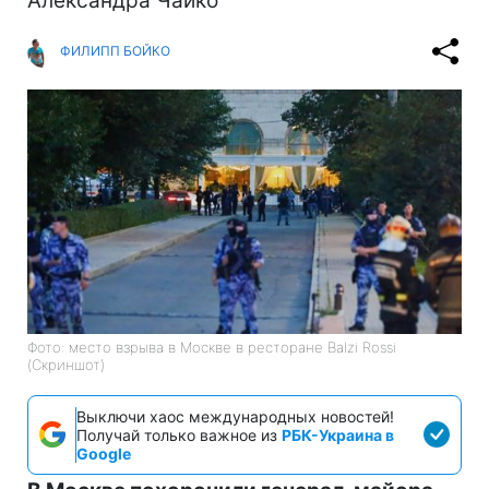
Александра Чайко
ФИЛИПП БОЙКО
Фото: место взрыва в Москве в ресторане Balzi Rossi
(Скриншот)
Выключи хаос международных новостей!
Получай только важное из
РБК-Украина в
Google