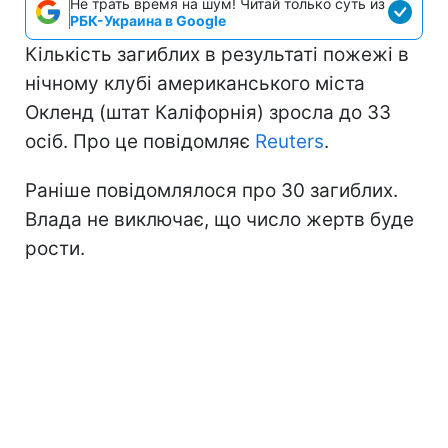
Не трать время на шум! Читай только суть из
РБК-Украина в Google
Кількість загиблих в результаті пожежі в
нічному клубі американського міста
Окленд (штат Каліфорнія) зросла до 33
осіб. Про це повідомляє
Reuters
.
Раніше повідомлялося про 30 загиблих.
Влада не виключає, що число жертв буде
рости.