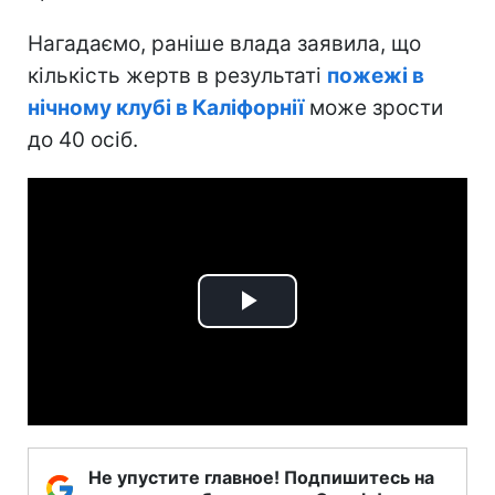
Нагадаємо, раніше влада заявила, що
кількість жертв в результаті
пожежі в
нічному клубі в Каліфорнії
може зрости
до 40 осіб.
Play
Video
Не упустите главное! Подпишитесь на