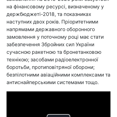
на фінансовому ресурсі, визначеному у
держбюджеті-2018, та показниках
наступних двох років. Пріоритетними
напрямами державного оборонного
замовлення у поточному році має стати
забезпечення Збройних сил України
сучасною ракетною та бронетанковою
технікою; засобами радіоелектронної
боротьби, протиповітряної оборони;
безпілотними авіаційними комплексами та
антиснайперськими системами тощо.