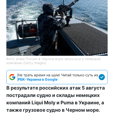
Фото: атаки России в Черном море затронули и немецкие
компании (Getty Images)
Не трать время на шум! Читай только суть из
РБК-Украина в Google
В результате российских атак 5 августа
пострадали судно и склады немецких
компаний Liqui Moly и Puma в Украине, а
также грузовое судно в Черном море.