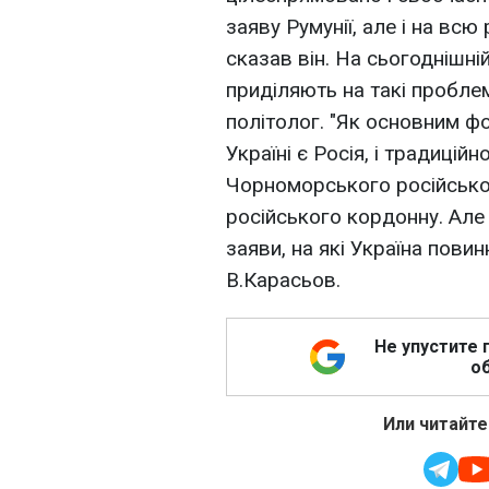
заяву Румунії, але і на всю 
сказав він. На сьогоднішні
приділяють на такі пробле
політолог. "Як основним ф
Україні є Росія, і традицій
Чорноморського російськог
російського кордонну. Але 
заяви, на які Україна повин
В.Карасьов.
Не упустите 
об
Или читайте