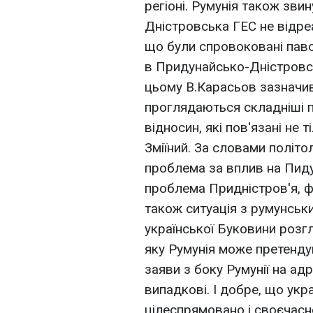
регіоні. Румунія також зви
Дністровська ГЕС не відре
що були спровоковані паво
в Придунайсько-Дністровсь
цьому В.Карасьов зазначив
проглядаються складніші 
відносин, які пов'язані не 
Зміїний. За словами політо
проблема за вплив на Пиду
проблема Придністров'я, 
також ситуація з румунськи
української Буковини розгл
яку Румунія може претендув
заяви з боку Румунії на адр
випадкові. І добре, що укр
цілеспрямовано і своєчасно