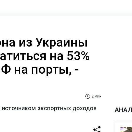
рна из Украины
атиться на 53%
РФ на порты, -
2 мин
 источником экспортных доходов
АНАЛ