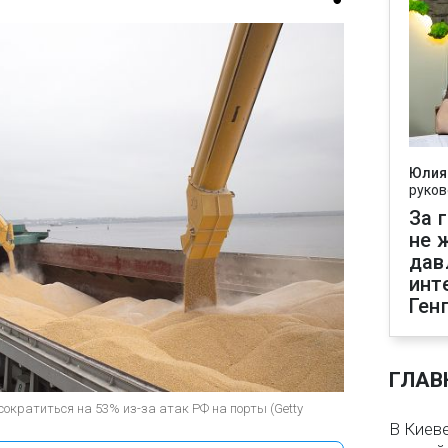
Юлия
руков
За 
не 
дав
инт
Ген
ГЛАВ
сократиться на 53% из-за атак РФ на порты (Getty
В Киеве