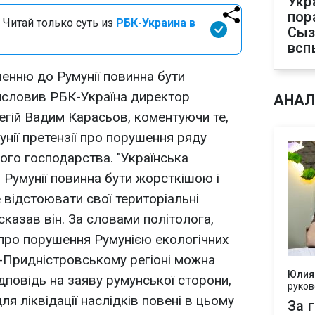
Укр
пор
 Читай только суть из
РБК-Украина в
Сыз
всп
шенню до Румунії повинна бути
исловив РБК-Україна директор
АНАЛ
тегій Вадим Карасьов, коментуючи те,
нії претензії про порушення ряду
ого господарства. "Українська
 Румунії повинна бути жорсткішою і
 відстоювати свої територіальні
- сказав він. За словами політолога,
 про порушення Румунією екологічних
-Придністровському регіоні можна
Юлия
дповідь на заяву румунської сторони,
руков
я ліквідації наслідків повені в цьому
За 