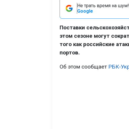
Не трать время на шум!
Google
Поставки сельскохозяйст
этом сезоне могут сокра
того как российские ата
портов.
Об этом сообщает
РБК-Ук