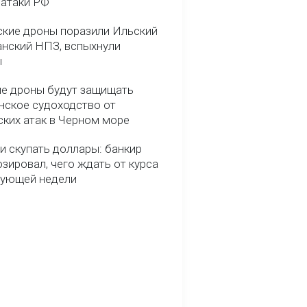
 атаки РФ
ские дроны поразили Ильский
анский НПЗ, вспыхнули
ы
е дроны будут защищать
нское судоходство от
ских атак в Черном море
и скупать доллары: банкир
зировал, чего ждать от курса
дующей недели