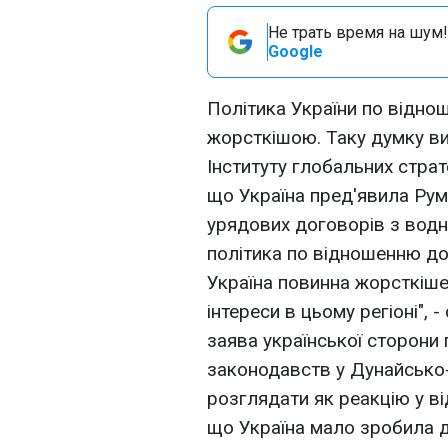
Не трать время на шум!
Google
Політика України по відно
жорсткішою. Таку думку в
Інституту глобальних стра
що Україна пред'явила Руму
урядових договорів з водн
політика по відношенню до
Україна повинна жорсткіше
інтереси в цьому регіоні", 
заява української сторони
законодавств у Дунайсько
розглядати як реакцію у ві
що Україна мало зробила дл