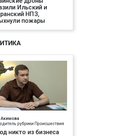
аинские дроны
азили Ильский и
ранский НПЗ,
ыхнули пожары
ИТИКА
 Акимова
одитель рубрики Происшествия
год никто из бизнеса