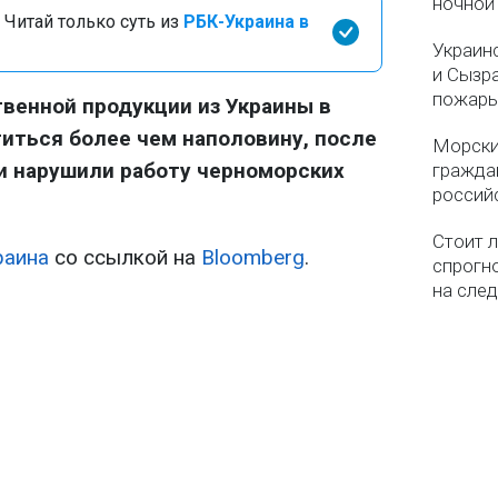
ночной
 Читай только суть из
РБК-Украина в
Украин
и Сызр
пожар
венной продукции из Украины в
титься более чем наполовину, после
Морски
ки нарушили работу черноморских
гражда
россий
Стоит л
раина
со ссылкой на
Bloomberg
.
спрогно
на сле