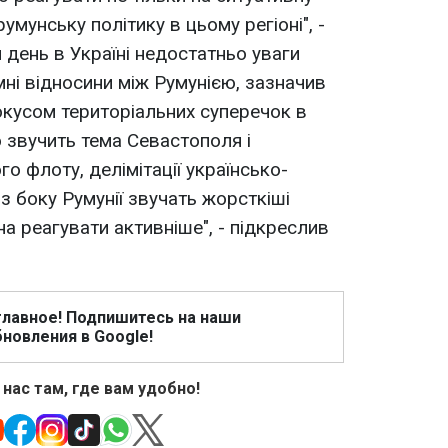
румунську політику в цьому регіоні", -
й день в Україні недостатньо уваги
мні відносини між Румунією, зазначив
окусом територіальних суперечок в
но звучить тема Севастополя і
о флоту, делімітації українсько-
з боку Румунії звучать жорсткіші
на реагувати активніше", - підкреслив
главное! Подпишитесь на наши
новления в Google!
 нас там, где вам удобно!