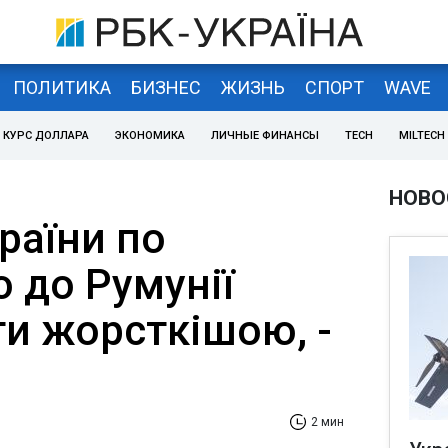
ПОЛИТИКА
БИЗНЕС
ЖИЗНЬ
СПОРТ
WAVE
КУРС ДОЛЛАРА
ЭКОНОМИКА
ЛИЧНЫЕ ФИНАНСЫ
TECH
MILTECH
НОВО
раїни по
 до Румунії
ти жорсткішою, -
2 мин