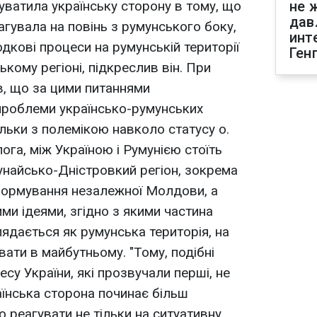
нуватила українську сторону в тому, що
не 
дав
агувала на повінь з румунського боку,
инт
дкові процеси на румунській території
Ген
кому регіоні, підкреслив він. При
, що за цими питаннями
проблеми українсько-румунських
тільки з полемікою навколо статусу о.
лога, між Україною і Румунією стоїть
найсько-Дністровкий регіон, зокрема
формування незалежної Молдови, а
ми ідеями, згідно з якими частина
ядається як румунська територія, на
ати в майбутньому. "Тому, подібні
есу України, які прозвучали перші, не
аїнська сторона починає більш
 реагувати не тільки на ситуативну