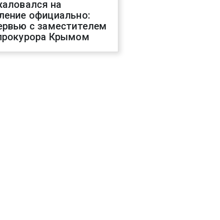
жаловался на
ление официально:
ервью с заместителем
прокурора Крымом