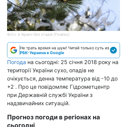
Фото: в Україні без опадів (Pixabey)
Не трать время на шум! Читай только суть из
РБК-Украина в Google
Погода
на сьогодні: 25 січня 2018 року на
території України сухо, опадів не
очікується, денна температура від -10 до
+2 . Про це повідомляє Гідрометцентр
при Державній службі України з
надзвичайних ситуацій.
Прогноз погоди в регіонах на
сьогодні