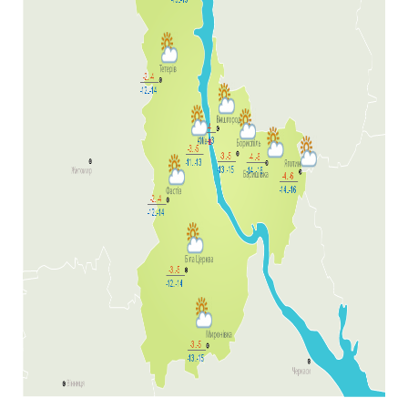
Температура повітря становитиме від -3
до -5 вдень та від -11 до -13 вночі. Вітер
південний, 5-10 м/с. В столиці вдень і
вночі без істотних опадів.