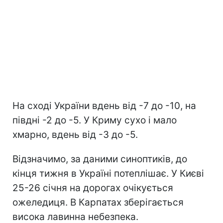
На сході України вдень від -7 до -10, на
півдні -2 до -5. У Криму сухо і мало
хмарно, вдень від -3 до -5.
Відзначимо, за даними синоптиків, до
кінця тижня в Україні потеплішає. У Києві
25-26 січня на дорогах очікується
ожеледиця. В Карпатах зберігається
висока лавинна небезпека.