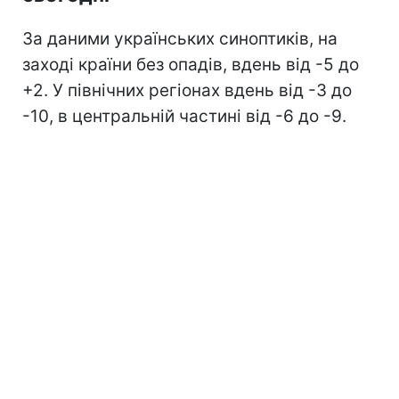
За даними українських синоптиків, на
заході країни без опадів, вдень від -5 до
+2. У північних регіонах вдень від -3 до
-10, в центральній частині від -6 до -9.