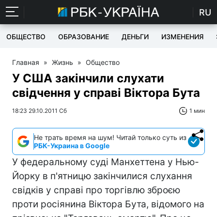
RU
ОБЩЕСТВО
ОБРАЗОВАНИЕ
ДЕНЬГИ
ИЗМЕНЕНИЯ
Главная
»
Жизнь
»
Общество
У США закінчили слухати
свідчення у справі Віктора Бута
18:23 29.10.2011 Сб
1 мин
Не трать время на шум! Читай только суть из
РБК-Украина в Google
У федеральному суді Манхеттена у Нью-
Йорку в п'ятницю закінчилися слухання
свідків у справі про торгівлю зброєю
проти росіянина Віктора Бута, відомого на