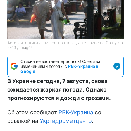
Фото: синоптики дали прогноз погоды в Украине на 7 августа
(Getty Images)
Стихия не застанет врасплох! Следи за
изменениями погоды с
РБК-Украина в
Google
В Украине сегодня, 7 августа, снова
ожидается жаркая погода. Однако
прогнозируются и дожди с грозами.
Об этом сообщает
РБК-Украина
со
ссылкой на
Укргидрометцентр
.