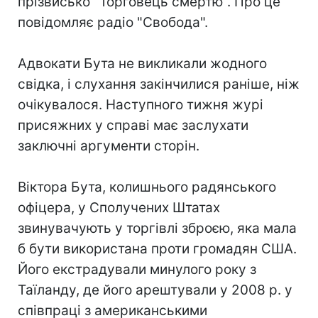
прізвисько "Торговець смертю". Про це
повідомляє радіо "Свобода".
Адвокати Бута не викликали жодного
свідка, і слухання закінчилися раніше, ніж
очікувалося. Наступного тижня журі
присяжних у справі має заслухати
заключні аргументи сторін.
Віктора Бута, колишнього радянського
офіцера, у Сполучених Штатах
звинувачують у торгівлі зброєю, яка мала
б бути використана проти громадян США.
Його екстрадували минулого року з
Таїланду, де його арештували у 2008 р. у
співпраці з американськими