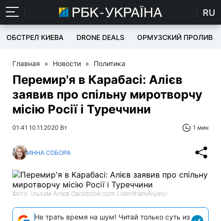
RU
ОБСТРЕЛ КИЕВА
DRONE DEALS
ОРМУЗСКИЙ ПРОЛИВ
Главная
»
Новости
»
Политика
Перемир'я в Карабасі: Алієв
заявив про спільну миротворчу
місію Росії і Туреччини
01:41 10.11.2020 Вт
1 мин
ИННА СОБОРА
Фото: Ільхам Алієв (facebook.com LiderIlhamAliyev)
Не трать время на шум! Читай только суть из