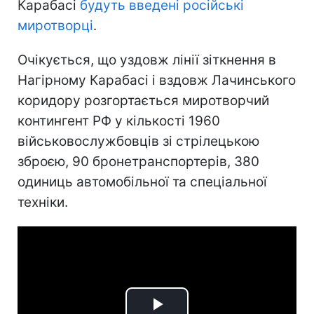
Карабасі
будуть введені російські
миротворці
.
Очікується, що уздовж лінії зіткнення в
Нагірному Карабасі і вздовж Лачинського
коридору розгортається миротворчий
контингент РФ у кількості 1960
військовослужбовців зі стрілецькою
зброєю, 90 бронетранспортерів, 380
одиниць автомобільної та спеціальної
техніки.