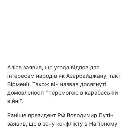
Алієв заявив, що угода відповідає
інтересам народів як Азербайджану, так і
Вірменії. Також він назвав досягнуті
домовленості "перемогою в карабаській
війні".
Раніше президент РФ Володимир Путін
заявив, що в зону конфлікту в Нагірному