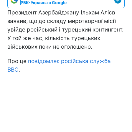
РБК-Украина в Google
Президент Азербайджану Ільхам Алієв
заявив, що до складу миротворчої місії
увійде російський і турецький контингент.
У той же час, кількість турецьких
військових поки не оголошено.
Про це
повідомляє російська служба
BBC
.