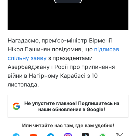
Play
Video
Нагадаємо, прем'єр-міністр Вірменії
Нікол Пашинян повідомив, що
підписав
спільну заяву
з президентами
Азербайджану і Росії про припинення
війни в Нагірному Карабасі з 10
листопада.
Не упустите главное! Подпишитесь на
наши обновления в Google!
Или читайте нас там, где вам удобно!