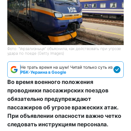
Фото: "Укрзализныця" объяснила, как действовать при угрозе
удара по поеде (Getty Images)
Не трать время на шум! Читай только суть из
РБК-Украина в Google
Во время военного положения
проводники пассажирских поездов
обязательно предупреждают
пассажиров об угрозе вражеских атак.
При объявлении опасности важно четко
следовать инструкциям персонала.