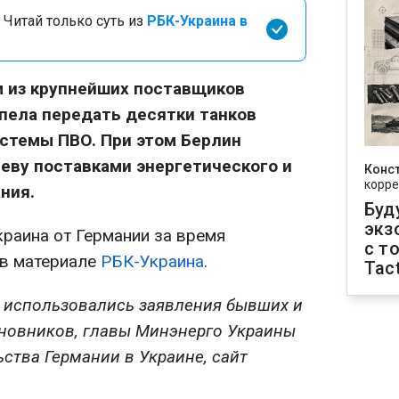
 Читай только суть из
РБК-Украина в
м из крупнейших поставщиков
пела передать десятки танков
истемы ПВО. При этом Берлин
еву поставками энергетического и
Конс
корре
ния.
Буд
экз
раина от Германии за время
с т
 в материале
РБК-Украина
.
Tact
 использовались заявления бывших и
новников, главы Минэнерго Украины
ства Германии в Украине, сайт