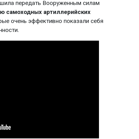
ешила передать Вооруженным силам
ию самоходных артиллерийских
орые очень эффективно показали себя
чности.