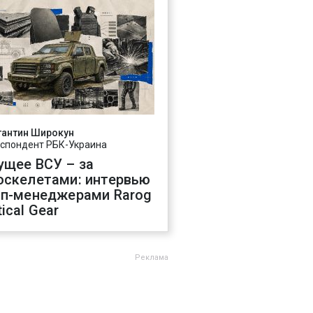
тантин Широкун
спондент РБК-Украина
ущее ВСУ – за
оскелетами: интервью
оп-менеджерами Rarog
ical Gear