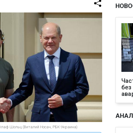
НОВО
Час
без
ава
АНАЛ
Олаф Шольц (Виталий Носач, РБК-Украина)