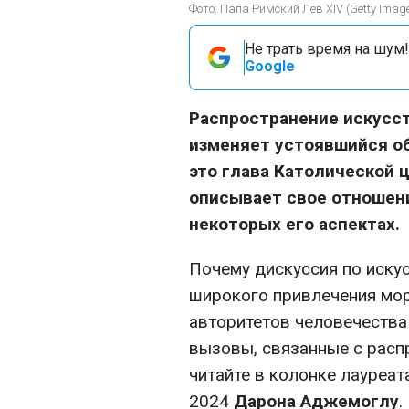
Фото: Папа Римский Лев XIV (Getty Imag
Не трать время на шум!
Google
Распространение искусс
изменяет устоявшийся об
это глава Католической 
описывает свое отношени
некоторых его аспектах.
Почему дискуссия по иску
широкого привлечения мо
авторитетов человечества
вызовы, связанные с расп
читайте в колонке лауреа
2024
Дарона Аджемоглу
.