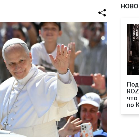
НОВО
Под
ROZ
что
по 