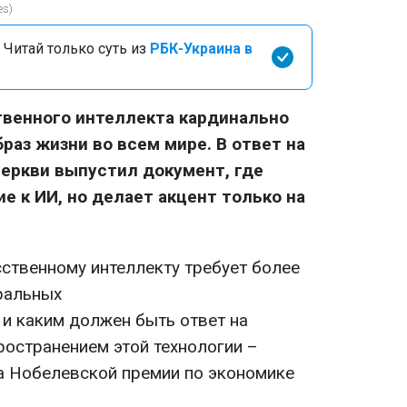
es)
 Читай только суть из
РБК-Украина в
твенного интеллекта кардинально
раз жизни во всем мире. В ответ на
церкви выпустил документ, где
е к ИИ, но делает акцент только на
сственному интеллекту требует более
ральных
 и каким должен быть ответ на
ространением этой технологии –
та Нобелевской премии по экономике