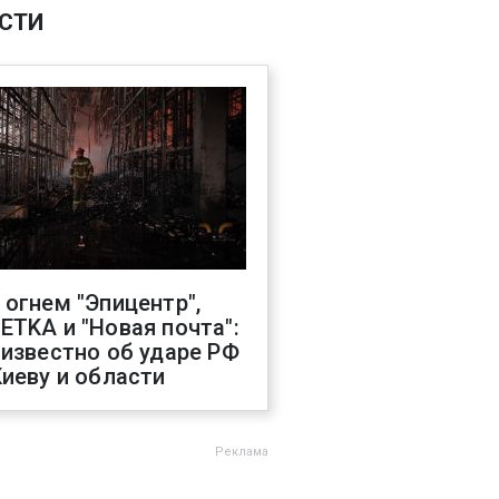
СТИ
 огнем "Эпицентр",
ETKA и "Новая почта":
 известно об ударе РФ
Киеву и области