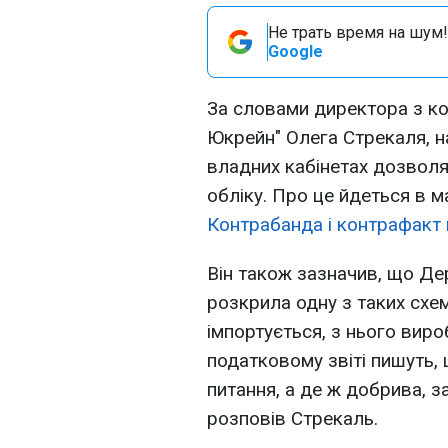
Не трать время на шум!
Google
За словами директора з ко
Юкрейн" Олега Стрекаля, н
владних кабінетах дозволя
обліку. Про це йдеться в м
Контрабанда і контрафакт 
Він також зазначив, що Д
розкрила одну з таких схе
імпортується, з нього виро
податковому звіті пишуть,
питання, а де ж добрива, з
розповів Стрекаль.