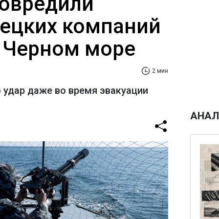
овредили
ецких компаний
и Черном море
2 мин
 удар даже во время эвакуации
АНАЛ