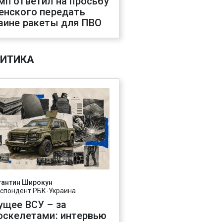
мп ответил на просьбу
енского передать
аине ракеты для ПВО
ИТИКА
тантин Широкун
спондент РБК-Украина
ущее ВСУ – за
оскелетами: интервью