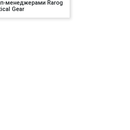
оп-менеджерами Rarog
ical Gear