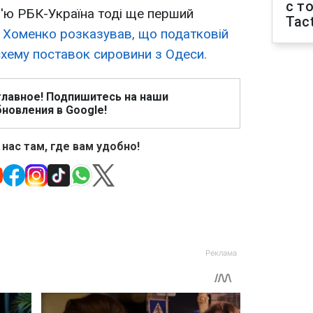
с т
в'ю РБК-Україна тоді ще перший
Tact
Хоменко розказував, що податковій
схему поставок сировини з Одеси.
главное! Подпишитесь на наши
новления в Google!
 нас там, где вам удобно!