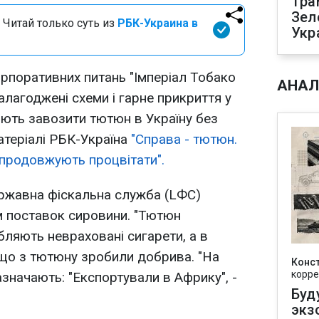
Тра
Зел
 Читай только суть из
РБК-Украина в
Укр
рпоративних питань "Імперіал Тобако
АНАЛ
алагоджені схеми і гарне прикриття у
ють завозити тютюн в Україну без
атеріалі РБК-Україна
"Справа - тютюн.
продовжують процвітати".
ержавна фіскальна служба (LФС)
м поставок сировини. "Тютюн
бляють невраховані сигарети, а в
 що з тютюну зробили добрива. "На
Конс
корре
азначають: "Експортували в Африку", -
Буд
экз