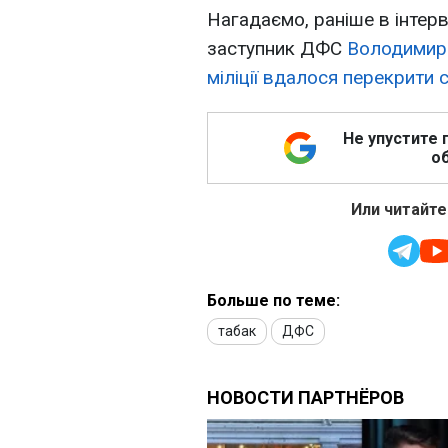
Нагадаємо, раніше в інтер
заступник ДФС
Володимир 
міліції вдалося перекрити 
Не упустите 
об
Или читайте
Больше по теме:
табак
ДФС