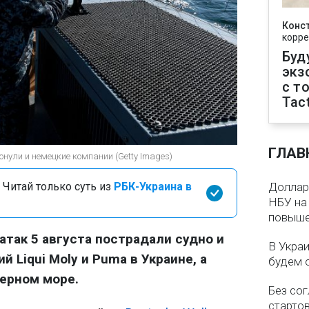
Конс
корре
Буд
экз
с т
Tact
ГЛАВ
онули и немецкие компании (Getty Images)
 Читай только суть из
РБК-Украина в
Доллар 
НБУ на 
повыше
атак 5 августа пострадали судно и
В Укра
 Liqui Moly и Puma в Украине, а
будем 
Черном море.
Без со
старто