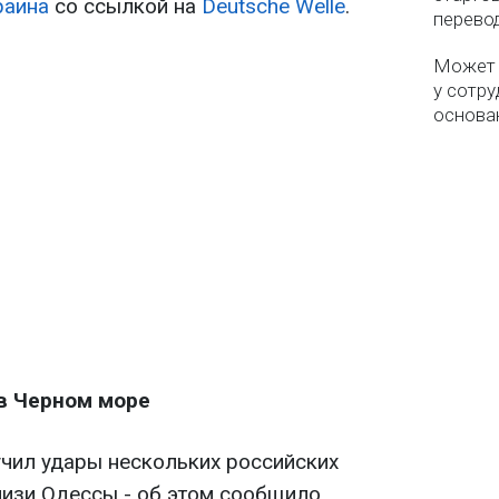
раина
со ссылкой на
Deutsche Welle
.
перево
Может 
у сотру
основа
в Черном море
учил удары нескольких российских
изи Одессы - об этом сообщило