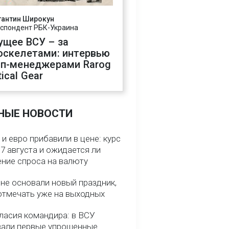
тантин Широкун
спондент РБК-Украина
ущее ВСУ – за
оскелетами: интервью
оп-менеджерами Rarog
ical Gear
НЫЕ НОВОСТИ
и евро прибавили в цене: курс
7 августа и ожидается ли
ние спроса на валюту
ине основали новый праздник,
отмечать уже на выходных
гласия командира: в ВСУ
вали первые упрощенные