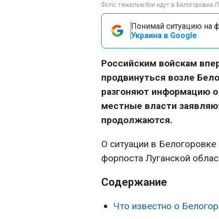
Фото: тяжелые бои идут в Белогоровке Л
Понимай ситуацию на фр
Украина в Google
Российским войскам впер
продвинуться возле Бело
разгоняют информацию о 
местные власти заявляю
продолжаются.
О ситуации в Белогоровке 
форпоста Луганской облас
Содержание
Что известно о Белогор