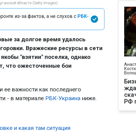
уганской области (Getty Images)
онте из-за фактов, а не слухов с
РБК-
вые за долгое время удалось
горовки. Вражеские ресурсы в сети
якобы "взятии" поселка, однако
Анаст
т, что ожесточенные бои
Костю
Воло
Биз
жда
и ее важности как последнего
ска
ти - в материале
РБК-Украина
ниже.
РФ 
овке и какая там ситуация