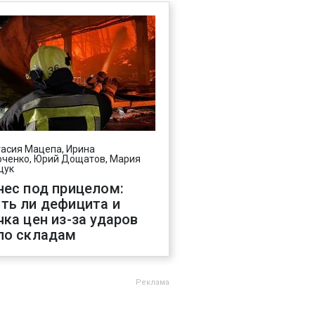
асия Мацепа, Ирина
ченко, Юрий Дощатов, Мария
щук
нес под прицелом:
ть ли дефицита и
чка цен из-за ударов
по складам