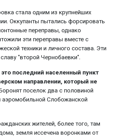
ровка стала одним из крупнейших
ии. Оккупанты пытались форсировать
понтонные переправы, однако
чтожили эти переправы вместе с
еской техники и личного состава. Эти
славу "второй Чернобаевки".
- это последний населенный пункт
верском направлении, который не
Боронят поселок два с половиной
ой аэромобильной Слобожанской
ражданских жителей, более того, там
дома, земля иссечена воронками от