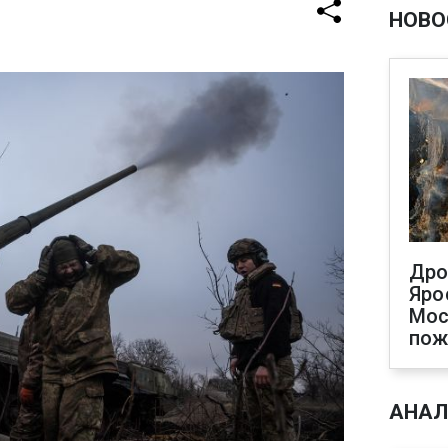
НОВО
Дро
Яро
Мос
пож
АНАЛ