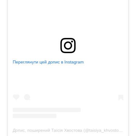
Переглянути цей допис в Instagram
Допис, поширений Таїсія Хвостова (@taisiya_khvostova)