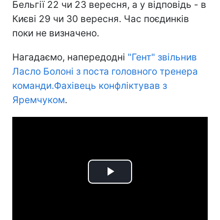
Бельгії 22 чи 23 вересня, а у відповідь - в
Києві 29 чи 30 вересня. Час поєдинків
поки не визначено.
Нагадаємо, напередодні
"Гент" звільнив
Ласло Болоні з поста головного тренера
команди.Фахівець конфліктував з
Яремчуком
.
Play
Video