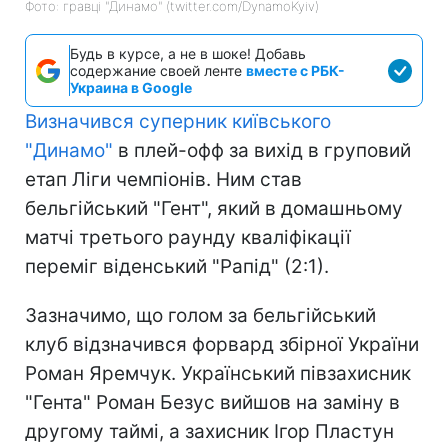
Фото: гравці "Динамо" (twitter.com/DynamoKyiv)
Будь в курсе, а не в шоке! Добавь
содержание своей ленте
вместе с РБК-
Украина в Google
Визначився суперник київського
"Динамо"
в плей-офф за вихід в груповий
етап Ліги чемпіонів. Ним став
бельгійський "Гент", який в домашньому
матчі третього раунду кваліфікації
переміг віденський "Рапід" (2:1).
Зазначимо, що голом за бельгійський
клуб відзначився форвард збірної України
Роман Яремчук. Український півзахисник
"Гента" Роман Безус вийшов на заміну в
другому таймі, а захисник Ігор Пластун