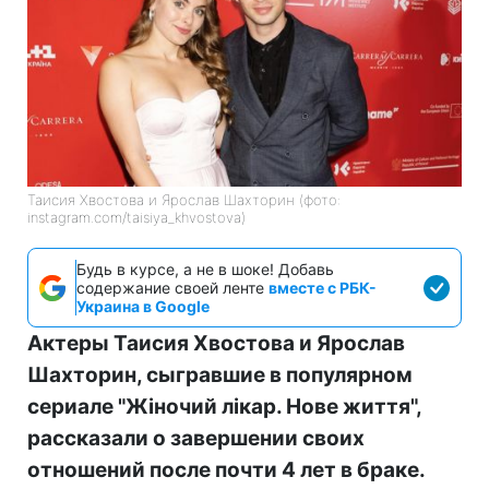
Таисия Хвостова и Ярослав Шахторин (фото:
instagram.com/taisiya_khvostova)
Будь в курсе, а не в шоке! Добавь
содержание своей ленте
вместе с РБК-
Украина в Google
Актеры Таисия Хвостова и Ярослав
Шахторин, сыгравшие в популярном
сериале "Жіночий лікар. Нове життя",
рассказали о завершении своих
отношений после почти 4 лет в браке.