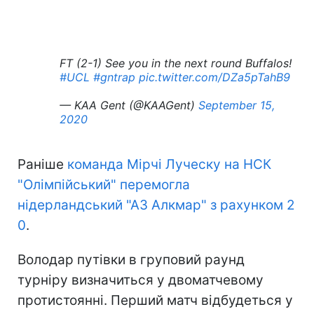
FT (2-1) See you in the next round Buffalos!
#UCL
#gntrap
pic.twitter.com/DZa5pTahB9
— KAA Gent (@KAAGent)
September 15,
2020
Раніше
команда Мірчі Луческу на НСК
"Олімпійський" перемогла
нідерландський "АЗ Алкмар" з рахунком 2
0
.
Володар путівки в груповий раунд
турніру визначиться у двоматчевому
протистоянні. Перший матч відбудеться у