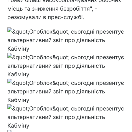
появи більш високооплачуваних робочих
місць та зниження безробіття", -
резюмували в прес-службі.