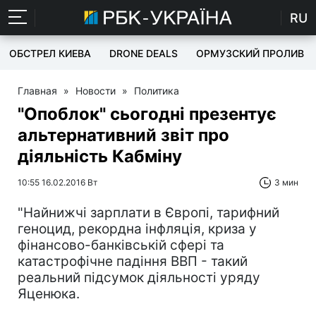
RU
ОБСТРЕЛ КИЕВА
DRONE DEALS
ОРМУЗСКИЙ ПРОЛИВ
Главная
»
Новости
»
Политика
"Опоблок" сьогодні презентує
альтернативний звіт про
діяльність Кабміну
10:55 16.02.2016 Вт
3 мин
"Найнижчі зарплати в Європі, тарифний
геноцид, рекордна інфляція, криза у
фінансово-банківській сфері та
катастрофічне падіння ВВП - такий
реальний підсумок діяльності уряду
Яценюка.