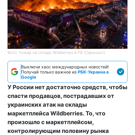
Фото: пожар на складе Wildberries в РФ (Скриншот)
Выключи хаос международных новостей!
Получай только важное из
РБК-Украина в
Google
У России нет достаточно средств, чтобы
спасти продавцов, пострадавших от
украинских атак на склады
маркетплейса Wildberries. То, что
произошло с маркетплейсом,
контролирующим половину рынка