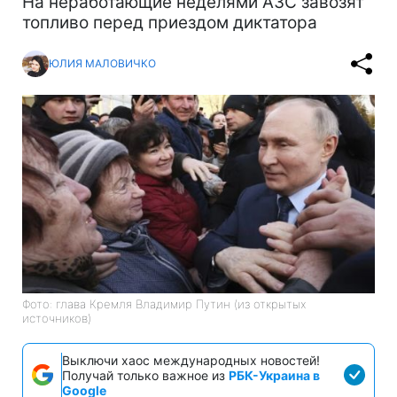
На неработающие неделями АЗС завозят
топливо перед приездом диктатора
ЮЛИЯ МАЛОВИЧКО
Фото: глава Кремля Владимир Путин (из открытых
источников)
Выключи хаос международных новостей!
Получай только важное из
РБК-Украина в
Google