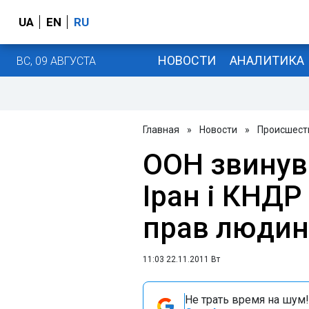
UA
EN
RU
НОВОСТИ
АНАЛИТИКА
ВС, 09 АВГУСТА
Главная
»
Новости
»
Происшест
ООН звинув
Іран і КНДР
прав люди
11:03 22.11.2011 Вт
Не трать время на шум!