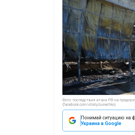
Фото: последствия атаки РФ на предпр
(facebook.com/vitaliy.bunechko)
Понимай ситуацию на фр
Украина в Google