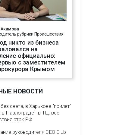
 Акимова
одитель рубрики Происшествия
год никто из бизнеса
жаловался на
ление официально:
ервью с заместителем
прокурора Крымом
НЫЕ НОВОСТИ
без света, в Харькове "прилет"
а в Павлограде - в ТЦ: все
ствия атак РФ
ание руководителя CEO Club