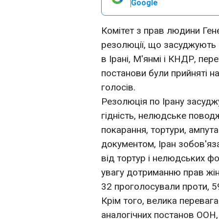
Google
Комітет з прав людини Ге
резолюції, що засуджують
в Ірані, М'янмі і КНДР, пе
постанови були прийняті 
голосів.
Резолюція по Ірану засудж
гідність, нелюдське повод
покарання, тортури, ампутац
документом, Іран зобов'яз
від тортур і нелюдських ф
увагу дотриманню прав жі
32 проголосували проти, 5
Крім того, велика перевага
аналогічних постанов ООН,