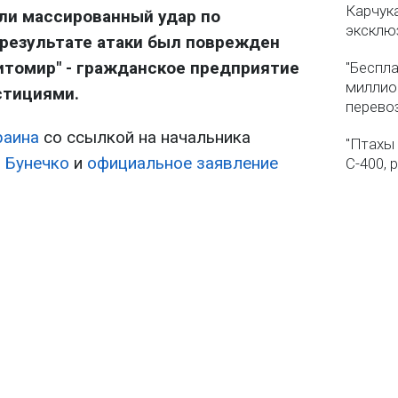
Карчука
ли массированный удар по
эксклю
 результате атаки был поврежден
итомир" - гражданское предприятие
"Беспла
миллио
стициями.
перево
раина
со ссылкой на начальника
"Птахы
 Бунечко
и
официальное заявление
С-400, 