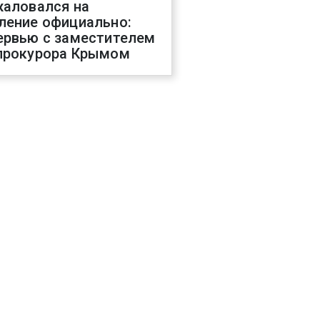
жаловался на
ление официально:
ервью с заместителем
прокурора Крымом