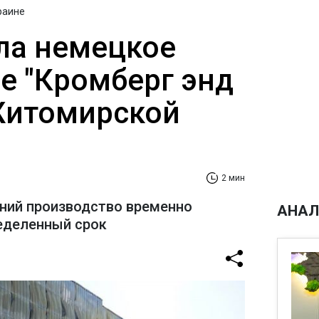
раине
ла немецкое
е "Кромберг энд
Житомирской
2 мин
ний производство временно
АНАЛ
еделенный срок