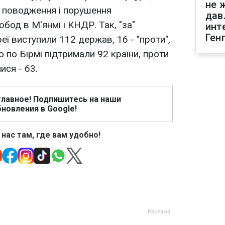
не 
е поводження і порушення
дав
бод в М'янмі і КНДР. Так, "за"
инт
Ген
еї виступили 112 держав, 16 - "проти",
 по Бірмі підтримали 92 країни, проти
ися - 63.
главное! Подпишитесь на наши
новления в Google!
 нас там, где вам удобно!