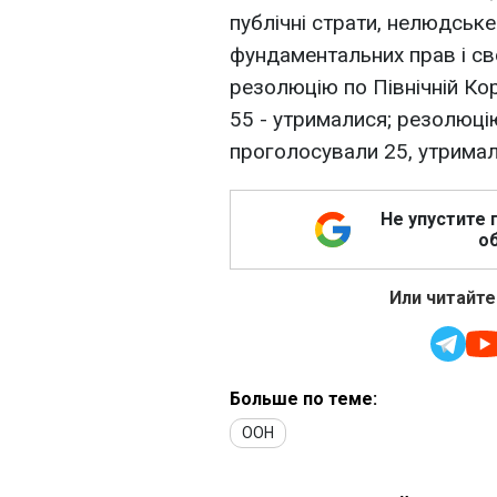
публічні страти, нелюдськ
фундаментальних прав і сво
резолюцію по Північній Кор
55 - утрималися; резолюцію
проголосували 25, утримал
Не упустите 
об
Или читайте
Больше по теме:
ООН