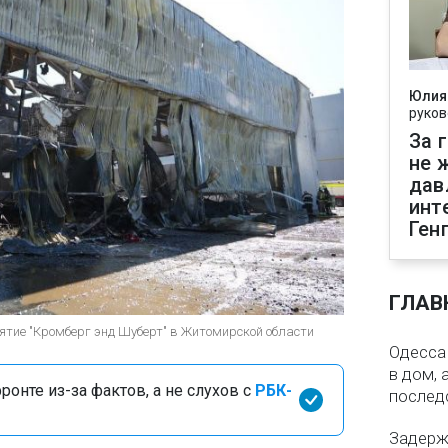
Юлия
руков
За 
не 
дав
инт
Ген
ГЛАВ
иятие "Кромберг энд Шуберт" в Житомирской области
Одесса 
в дом, 
онте из-за фактов, а не слухов с
РБК-
послед
Задерж