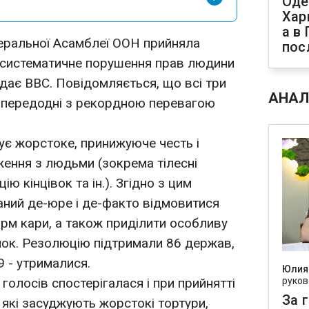
Оде
Хар
а в
неральної Асамблеї ООН прийняла
пос
 систематичне порушення прав людини
редає ВВС. Повідомляється, що всі три
АНАЛ
напередодні з рекордною перевагою
ує жорстоке, принижуюче честь і
ження з людьми (зокрема тілесні
ію кінцівок та ін.). Згідно з цим
аний де-юре і де-факто відмовитися
орм кари, а також приділити особливу
нок. Резолюцію підтримали 86 держав,
9 - утрималися.
Юлия
 голосів спостерігалася і при прийнятті
руков
За 
 які засуджують жорстокі тортури,