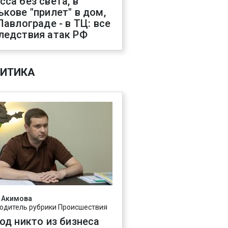
сса без света, в
ькове "прилет" в дом,
 Павлограде - в ТЦ: все
ледствия атак РФ
ИТИКА
 Акимова
одитель рубрики Происшествия
год никто из бизнеса