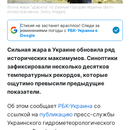
Волна жары "ударила" по разным городам Украины (фото
иллюстративное: Getty Images)
Стихия не застанет врасплох! Следи за
изменениями погоды с
РБК-Украина в
Google
Сильная жара в Украине обновила ряд
исторических максимумов. Синоптики
зафиксировали несколько десятков
температурных рекордов, которые
ощутимо превысили предыдущие
показатели.
Об этом сообщает
РБК-Украина
со
ссылкой на
публикацию
пресс-службы
Украинского гидрометеорологического