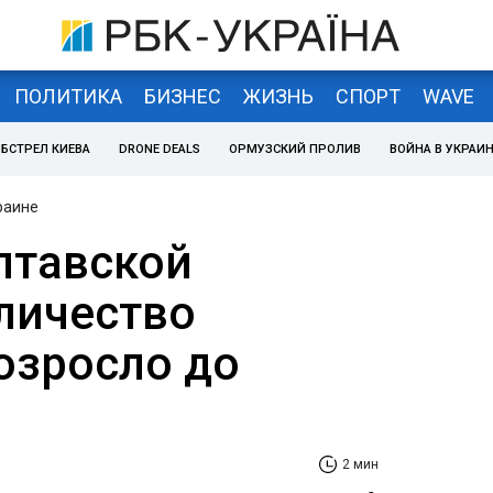
ПОЛИТИКА
БИЗНЕС
ЖИЗНЬ
СПОРТ
WAVE
БСТРЕЛ КИЕВА
DRONE DEALS
ОРМУЗСКИЙ ПРОЛИВ
ВОЙНА В УКРАИ
раине
лтавской
оличество
озросло до
2 мин