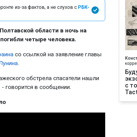
онте из-за фактов, а не слухов с
РБК-
 Полтавской области в ночь на
 погибли четыре человека.
раина
со ссылкой на заявление главы
Конс
Лунина
.
корре
Буд
ражеского обстрела спасатели нашли
экз
с т
, - говорится в сообщении.
Tact
ло