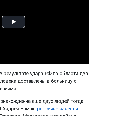
Play
Video
в результате удара РФ по области два
еловека доставлены в больницу с
ениями.
стонахождение еще двух людей тогда
П Андрей Ермак,
россияне нанесли