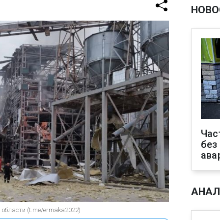
НОВО
Час
без
ава
АНАЛ
 области (t.me/ermaka2022)