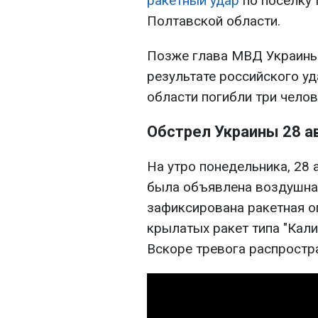
ракетный удар
по поселку 
Полтавской области.
Позже глава МВД Украины
результате российского у
области погибли три челов
Обстрел Украины 28 а
На утро понедельника, 28 
была объявлена воздушная
зафиксирована ракетная о
крылатых ракет типа "Кали
Вскоре тревога распростра