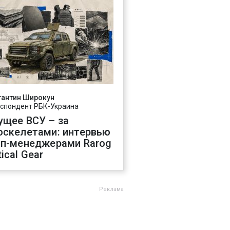
тантин Широкун
спондент РБК-Украина
ущее ВСУ – за
оскелетами: интервью
оп-менеджерами Rarog
ical Gear