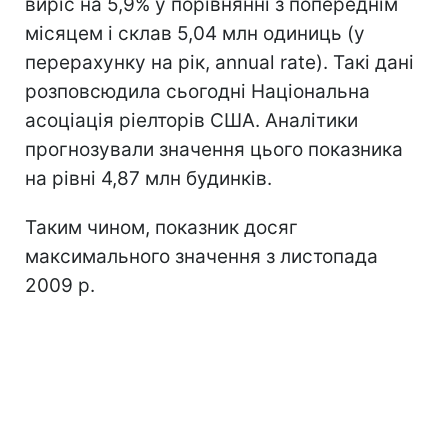
виріс на 5,9% у порівнянні з попереднім
місяцем і склав 5,04 млн одиниць (у
перерахунку на рік, annual rate). Такі дані
розповсюдила сьогодні Національна
асоціація ріелторів США. Аналітики
прогнозували значення цього показника
на рівні 4,87 млн будинків.
Таким чином, показник досяг
максимального значення з листопада
2009 р.