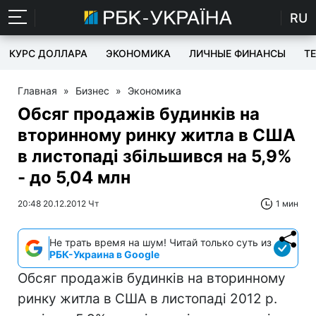
RU
КУРС ДОЛЛАРА
ЭКОНОМИКА
ЛИЧНЫЕ ФИНАНСЫ
T
Главная
»
Бизнес
»
Экономика
Обсяг продажів будинків на
вторинному ринку житла в США
в листопаді збільшився на 5,9%
- до 5,04 млн
20:48 20.12.2012 Чт
1 мин
Не трать время на шум! Читай только суть из
РБК-Украина в Google
Обсяг продажів будинків на вторинному
ринку житла в США в листопаді 2012 р.