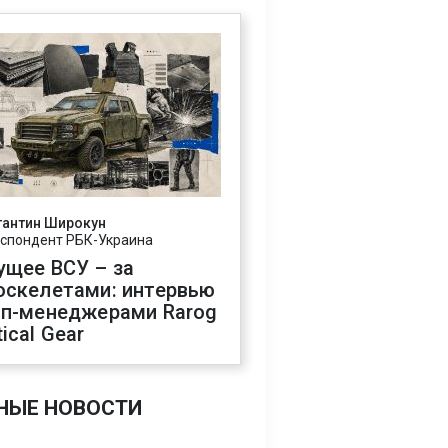
тантин Широкун
спондент РБК-Украина
ущее ВСУ – за
оскелетами: интервью
оп-менеджерами Rarog
ical Gear
НЫЕ НОВОСТИ