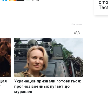
с т
Tact