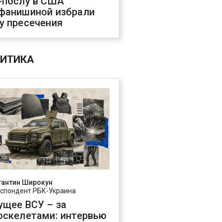
-послу в США
фанишиной избрали
у пресечения
ИТИКА
тантин Широкун
спондент РБК-Украина
ущее ВСУ – за
оскелетами: интервью