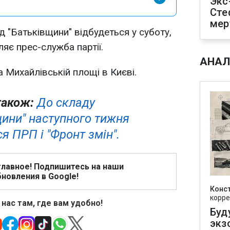
Экс
Сте
мер
д "Батьківщини" відбудеться у суботу,
яє прес-служба партії.
АНАЛ
а Михайлівській площі в Києві.
також:
До складу
щини" наступного тижня
я ПРП і "Фронт змін".
главное! Подпишитесь на наши
новления в Google!
Конс
корре
 нас там, где вам удобно!
Буд
экз