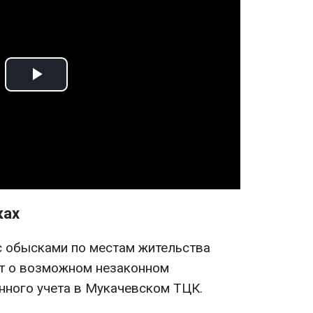
Play
Video
ках
 обысками по местам жительства
ет о возможном незаконном
нного учета в Мукачевском ТЦК.