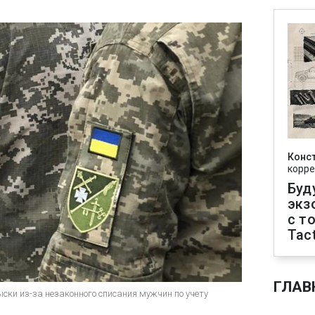
Конс
корре
Буд
экз
с т
Tact
ГЛАВ
ыски из-за незаконного списания мужчин по учету