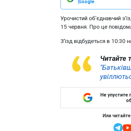
Google
Урочистий об'єднавчий з'їз
15 червня. Про це повідомл
З'їзд відбудеться в 10:30 н
Читайте 
"Батьків
увіллютьс
Не упустите 
об
Или читайте