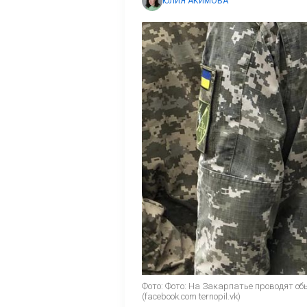
ЮЛИЯ АКИМОВА
Фото: Фото: На Закарпатье проводят об
(facebook.com ternopil.vk)