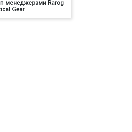
оп-менеджерами Rarog
ical Gear