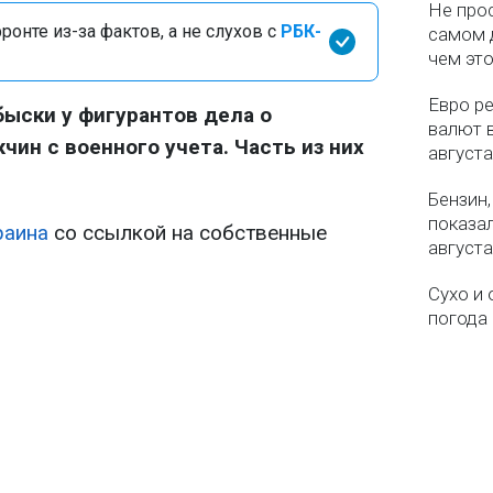
Не про
онте из-за фактов, а не слухов с
РБК-
самом 
чем эт
Евро ре
быски у фигурантов дела о
валют в
ин с военного учета. Часть из них
августа
Бензин,
показа
раина
со ссылкой на собственные
августа
Сухо и 
погода 