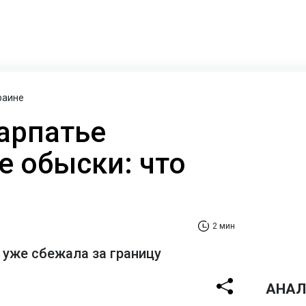
раине
карпатье
 обыски: что
2 мин
 уже сбежала за границу
АНАЛ