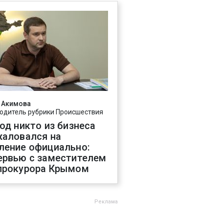
 Акимова
одитель рубрики Происшествия
год никто из бизнеса
жаловался на
ление официально:
ервью с заместителем
прокурора Крымом