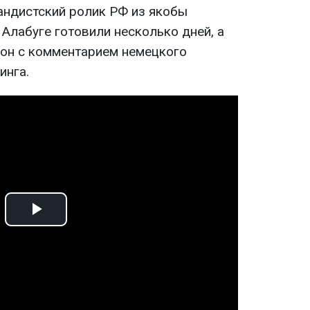
гандистский ролик РФ из якобы
Алабуге готовили несколько дней, а
сон с комментарием немецкого
инга.
Play
Video