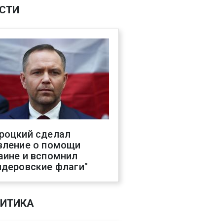
СТИ
роцкий сделал
вление о помощи
аине и вспомнил
ндеровские флаги"
ИТИКА