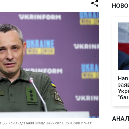
НОВО
Нав
зая
Укр
"ба
АНАЛ
каций Командования Воздушных сил ВСУ Юрий Игнат