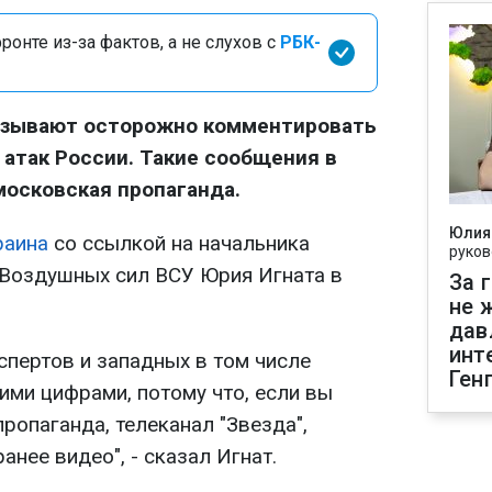
онте из-за фактов, а не слухов с
РБК-
изывают осторожно комментировать
атак России. Такие сообщения в
московская пропаганда.
Юлия
раина
со ссылкой на начальника
руков
 Воздушных сил ВСУ Юрия Игната в
За 
не 
дав
инт
кспертов и западных в том числе
Ген
ими цифрами, потому что, если вы
пропаганда, телеканал "Звезда",
анее видео", - сказал Игнат.