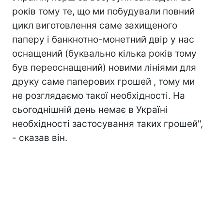
років тому те, що ми побудували повний
цикл виготовлення саме захищеного
паперу і банкнотно-монетний двір у нас
оснащений (буквально кілька років тому
був переоснащений) новими лініями для
друку саме паперових грошей , тому ми
не розглядаємо такої необхідності. На
сьогоднішній день немає в Україні
необхідності застосування таких грошей",
- сказав він.