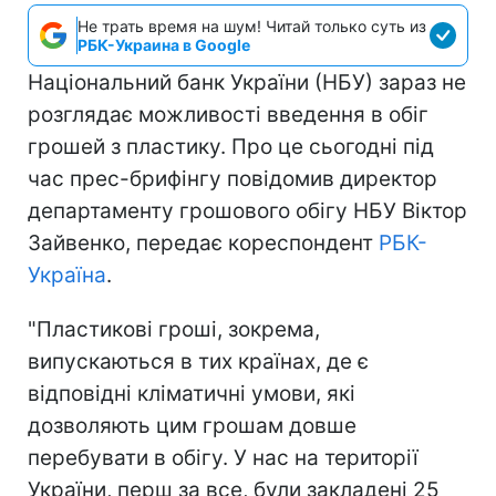
Не трать время на шум! Читай только суть из
РБК-Украина в Google
Національний банк України (НБУ) зараз не
розглядає можливості введення в обіг
грошей з пластику. Про це сьогодні під
час прес-брифінгу повідомив директор
департаменту грошового обігу НБУ Віктор
Зайвенко, передає кореспондент
РБК-
Україна
.
"Пластикові гроші, зокрема,
випускаються в тих країнах, де є
відповідні кліматичні умови, які
дозволяють цим грошам довше
перебувати в обігу. У нас на території
України, перш за все, були закладені 25