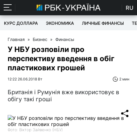
RU
КУРС ДОЛЛАРА
ЭКОНОМИКА
ЛИЧНЫЕ ФИНАНСЫ
T
Главная
»
Бизнес
»
Финансы
У НБУ розповіли про
перспективу введення в обіг
пластикових грошей
12:22 26.06.2018 Вт
2 мин
Британія і Румунія вже використовує в
обігу такі гроші
Фото: Віктор Зайвенко (НБУ)