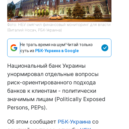
Фото: НБУ смягчил финансовый мониторинг для власти
(Виталий Носач, РБК-Украина)
Не трать время на шум! Читай только
суть из
РБК-Украина в Google
Национальный банк Украины
унормировал отдельные вопросы
риск-ориентированного подхода
банков к клиентам - политически
значимым лицам (Politically Exposed
Persons, РЕРs).
Об этом сообщает
РБК-Украина
со