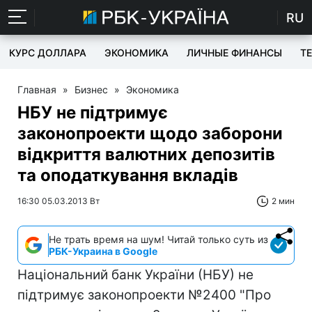
RU
КУРС ДОЛЛАРА
ЭКОНОМИКА
ЛИЧНЫЕ ФИНАНСЫ
T
Главная
»
Бизнес
»
Экономика
НБУ не підтримує
законопроекти щодо заборони
відкриття валютних депозитів
та оподаткування вкладів
16:30 05.03.2013 Вт
2 мин
Не трать время на шум! Читай только суть из
РБК-Украина в Google
Національний банк України (НБУ) не
підтримує законопроекти №2400 "Про