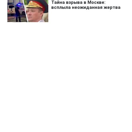
Главная
»
Бизнес
»
Экономика
Евросоюз отреагировал на
решение Сената США по
антироссийским санкциям
06:00 08.08.2026 Сб
2 мин
Глава ЕК назвала Штаты историческими
партнерами, которые должны
объедениться ради давления на Кремль
ЮЛИЯ МАЛОВИЧКО