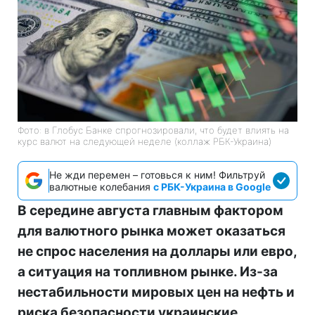
Фото: в Глобус Банке спрогнозировали, что будет влиять на
курс валют на следующей неделе (коллаж РБК-Украина)
Не жди перемен – готовься к ним! Фильтруй
валютные колебания
с РБК-Украина в Google
В середине августа главным фактором
для валютного рынка может оказаться
не спрос населения на доллары или евро,
а ситуация на топливном рынке. Из-за
нестабильности мировых цен на нефть и
риска безопасности украинские