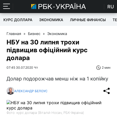
RU
КУРС ДОЛЛАРА
ЭКОНОМИКА
ЛИЧНЫЕ ФИНАНСЫ
T
Главная
»
Бизнес
»
Экономика
НБУ на 30 липня трохи
підвищив офіційний курс
долара
07:45 30.07.2020 Чт
2 мин
Долар подорожчав менш ніж на 1 копійку
АЛЕКСАНДР БЕЛОУС
Фото: курс долара (Віталій Носач, РБК-Україна)