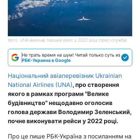
Фото: UNA виконає перший рейс у 2022 році (прес-служба)
Не трать время на шум! Читай только суть из
РБК-Украина в Google
Національний авіаперевізник Ukrainian
National Airlines (UNA)
, про створення
якого в рамках програми "Велике
будівництво" нещодавно оголосив
голова держави Володимир Зеленський,
почне виконувати рейси у 2022 році.
Про це пише РБК-Україна з посиланням на