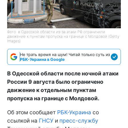
Фото: в Одесской области из-за атаки РФ ограничили
движение к пунктам пропуска на границе с Молдовой (Getty
Images)
Не трать время на шум! Читай только суть из
РБК-Украина в Google
В Одесской области после ночной атаки
России 9 августа было ограничено
движение к отдельным пунктам
пропуска на границе с Молдовой.
Об этом сообщает
РБК-Украина
со
ссылкой на
ГНСУ
и
пресс-службу