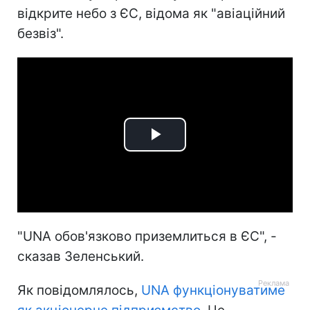
відкрите небо з ЄС, відома як "авіаційний
безвіз".
Play
Video
"UNA обов'язково приземлиться в ЄС", -
сказав Зеленський.
Як повідомлялось,
UNA функціонуватиме