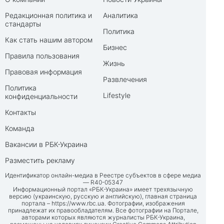
Редакционная политика и
Аналитика
стандарты
Политика
Как стать нашим автором
Бизнес
Правила пользования
Жизнь
Правовая информация
Развлечения
Политика
Lifestyle
конфиденциальности
Контакты
Команда
Вакансии в РБК-Украина
Разместить рекламу
Идентификатор онлайн-медиа в Реестре субъектов в сфере медиа
— R40-05347
Информационный портал «РБК-Украина» имеет трехязычную
версию (украинскую, русскую и английскую), главная страница
портала –
https://www.rbc.ua
. Фотографии, изображения
принадлежат их правообладателям. Все фотографии на Портале,
авторами которых являются журналисты РБК-Украина,