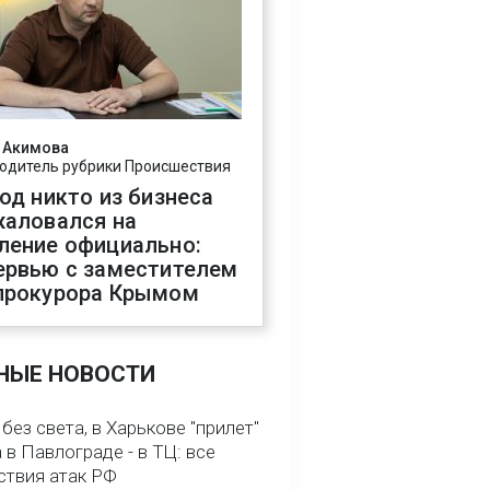
 Акимова
одитель рубрики Происшествия
год никто из бизнеса
жаловался на
ление официально:
ервью с заместителем
прокурора Крымом
НЫЕ НОВОСТИ
без света, в Харькове "прилет"
а в Павлограде - в ТЦ: все
ствия атак РФ