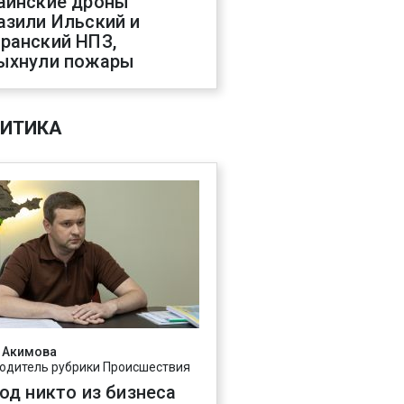
аинские дроны
азили Ильский и
ранский НПЗ,
ыхнули пожары
ИТИКА
 Акимова
одитель рубрики Происшествия
год никто из бизнеса