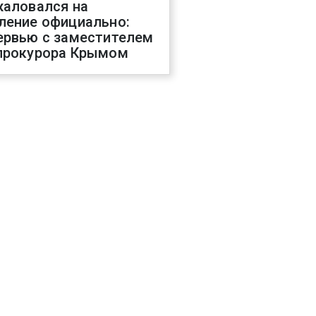
жаловался на
ление официально:
ервью с заместителем
прокурора Крымом