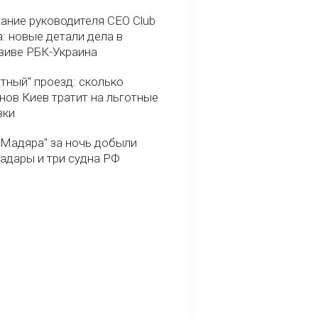
ание руководителя CEO Club
: новые детали дела в
зиве РБК-Украина
тный" проезд: сколько
нов Киев тратит на льготные
зки
 Мадяра" за ночь добыли
радары и три судна РФ