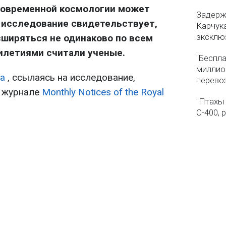
 современной космологии может
Задерж
 исследование свидетельствует,
Карчука
эксклю
ширяться не одинаково по всем
илетиями считали ученые.
"Беспла
миллио
а
, ссылаясь на исследование,
перево
м журнале
Monthly Notices of the Royal
"Птахы
С-400, 