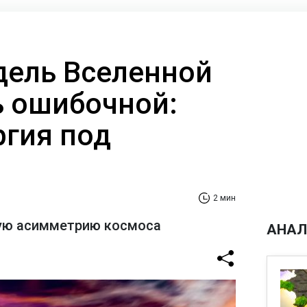
дель Вселенной
 ошибочной:
ргия под
2 мин
ую асимметрию космоса
АНАЛ