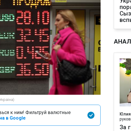
Укр
пор
Сыз
всп
АНАЛ
Україна)
вься к ним! Фильтруй валютные
Юлия
на в Google
руков
За 