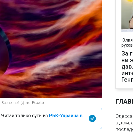
Юлия
руков
За 
не 
дав
инт
Ген
ГЛАВ
селенной (фото: Pexels)
 Читай только суть из
РБК-Украина в
Одесса 
в дом, 
послед