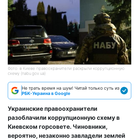
Фото: в Киеве правоохранители раскрыли коррупционную
схему (nabu.gov.ua)
Не трать время на шум! Читай только суть из
РБК-Украина в Google
Украинские правоохранители
разоблачили коррупционную схему в
Киевском горсовете. Чиновники,
вероятно, незаконно завладели землей