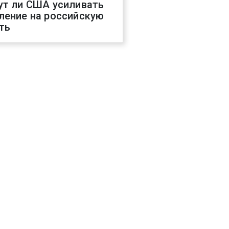
ут ли США усиливать
ление на российскую
ть