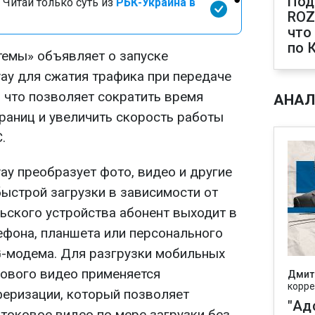
Под
 Читай только суть из
РБК-Украина в
ROZ
что
по 
емы» объявляет о запуске
y для сжатия трафика при передаче
 что позволяет сократить время
АНАЛ
траниц и увеличить скорость работы
.
y преобразует фото, видео и другие
ыстрой загрузки в зависимости от
льского устройства абонент выходит в
ефона, планшета или персонального
-модема. Для разгрузки мобильных
кового видео применяется
Дмит
корре
еризации, который позволяет
"Ад
токовое видео по мере загрузки без