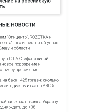
ление на российскую
ть
НЫЕ НОВОСТИ
нем "Эпицентр", ROZETKA и
почта": что известно об ударе
Киеву и области
слу в США Стефанишиной
и новое подозрение и
ют меру пресечения
 на баке - 425 гривен: сколько
ензин, дизель и газ на АЗС 5
чайная жара накрыла Украину:
одня ждать до +38