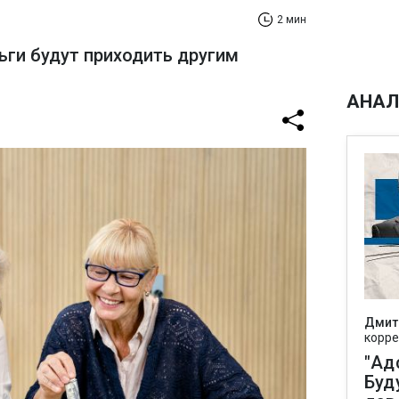
2 мин
ньги будут приходить другим
АНАЛ
Дмит
корре
"Ад
Буд