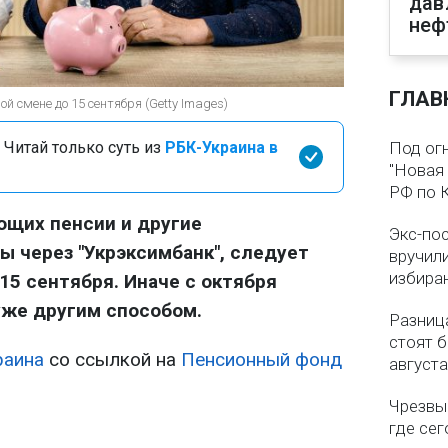
дав
неф
ГЛАВ
й смене до 15 сентября (Getty Images)
 Читай только суть из
РБК-Украина в
Под ог
"Новая 
РФ по 
ющих пенсии и другие
Экс-по
 через "Укрэксимбанк", следует
вручил
избира
15 сентября. Иначе с октября
уже другим способом.
Разница
стоят б
раина
со ссылкой на
Пенсионный фонд
августа
Чрезвы
где сег