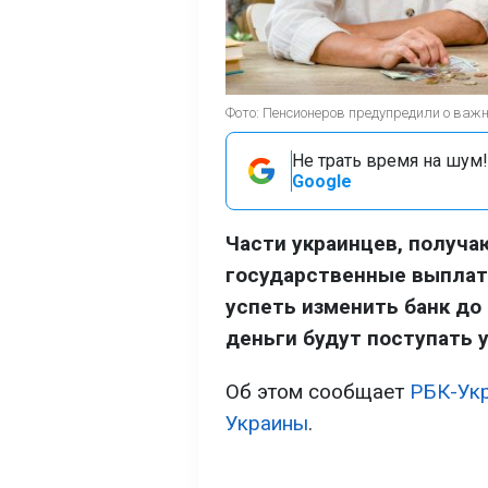
Фото: Пенсионеров предупредили о важно
Не трать время на шум!
Google
Части украинцев, получа
государственные выплаты
успеть изменить банк до 
деньги будут поступать 
Об этом сообщает
РБК-Ук
Украины
.