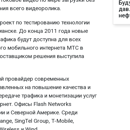
Буд
ния всего видеоролика.
дав
неф
роект по тестированию технологии
манске. До конца 2011 года новые
афика будут доступна для всех
го мобильного интернета МТС в
поставщиком решения выступила
ный провайдер современных
равленных на повышение качества и
ередаче трафика и монетизации услуг
рнет. Офисы Flash Networks
ии и Северной Америке. Среди
nge, SingTel Group, T-Mobile,
 Wireless и Wind.