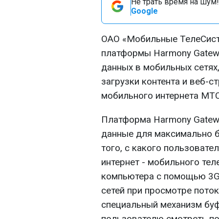
Не трать время на шум!
Google
ОАО «Мобильные ТелеСист
платформы Harmony Gatewa
данных в мобильных сетях,
загрузки контента и веб-с
мобильного интернета МТС
Платформа Harmony Gatewa
данные для максимально б
того, с какого пользовате
интернет - мобильного тел
компьютера с помощью 3G
сетей при просмотре пото
специальный механизм буф
пользователю смотреть по