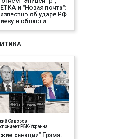
 огнем "Эпицентр",
ETKA и "Новая почта":
 известно об ударе РФ
Киеву и области
ИТИКА
рий Сидоров
спондент РБК-Украина
ские санкции" Грэма.