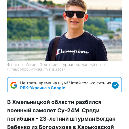
Фото: погибший 23-летний штурман Богдан Бабенко
(t.me/bohodukhivska_miska_rada)
Не трать время на шум! Читай только суть из
РБК-Украина в Google
В Хмельницкой области разбился
военный самолет Су-24М. Среди
погибших - 23-летний штурман Богдан
Бабенко из Богодухова в Харьковской